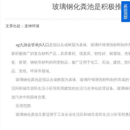
玻璃钢化粪池是积极推广
四川玻璃钢化粪池逐渐取代传统玻璃钢化粪池的这几点原因
文章出处：龙坤环保
关于重庆玻璃钢化粪池的这些基础知识你都记住了吗？
四川玻璃钢化粪池选购时应该如何进行挑选？
ag九游会登录j9入口
是指以合成树脂为基体、玻璃纤维增强材料制作
家积极推广的复合材料产品，其质量轻、强度高、韧性好、耐腐蚀、色
在安装绵阳玻璃钢化粪池时可能遇到这些难题
瓷、硬塑、钢铁等材料的同类制品，被广泛用于化工、石油、建筑、纺
使用成都玻璃钢化粪池的七大好处你都记住了吗？
品、造纸、环保等领域。
玻璃钢化粪池是指以合成树脂为基体、玻璃纤维增强材料制作而成的
活间和城市居民生活小区等民用建筑的生活污水净化处理设备。玻璃钢
放污水中的固体含量。
应用范围
玻璃钢化粪池主要适用于工业企业生活区和城市居民生活小区等明勇