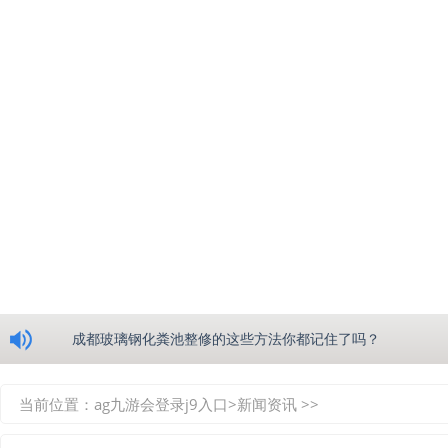
浅析绵阳玻璃钢化粪池的生产工艺
成都玻璃钢化粪池整修的这些方法你都记住了吗？
重庆玻璃钢化粪池的具备的这些优点你都知道吗？
当前位置：
ag九游会登录j9入口
>
新闻资讯
>>
如何选择质量较好的四川玻璃钢化粪池？记住这三点