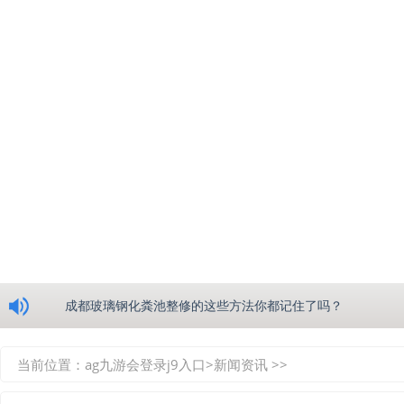
浅析绵阳玻璃钢化粪池的生产工艺
成都玻璃钢化粪池整修的这些方法你都记住了吗？
重庆玻璃钢化粪池的具备的这些优点你都知道吗？
当前位置：
ag九游会登录j9入口
>
新闻资讯
>>
如何选择质量较好的四川玻璃钢化粪池？记住这三点