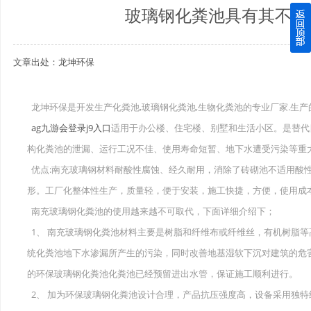
玻璃钢化粪池具有其不可
四川玻璃钢化粪池逐渐取代传统玻璃钢化粪池的这几点原因
文章出处：龙坤环保
关于重庆玻璃钢化粪池的这些基础知识你都记住了吗？
四川玻璃钢化粪池选购时应该如何进行挑选？
龙坤环保是开发生产化粪池,玻璃钢化粪池,生物化粪池的专业厂家.生产的
ag九游会登录j9入口
适用于办公楼、住宅楼、别墅和生活小区。是替代
在安装绵阳玻璃钢化粪池时可能遇到这些难题
构化粪池的泄漏、运行工况不佳、使用寿命短暂、地下水遭受污染等重
使用成都玻璃钢化粪池的七大好处你都记住了吗？
优点:南充玻璃钢材料耐酸性腐蚀、经久耐用，消除了砖砌池不适用酸
形。工厂化整体性生产，质量轻，便于安装，施工快捷，方便，使用成
南充玻璃钢化粪池的使用越来越不可取代，下面详细介绍下；
1、 南充玻璃钢化粪池材料主要是树脂和纤维布或纤维丝，有机树脂
统化粪池地下水渗漏所产生的污染，同时改善地基湿软下沉对建筑的危
的环保玻璃钢化粪池化粪池已经预留进出水管，保证施工顺利进行。
2、 加为环保玻璃钢化粪池设计合理，产品抗压强度高，设备采用独特