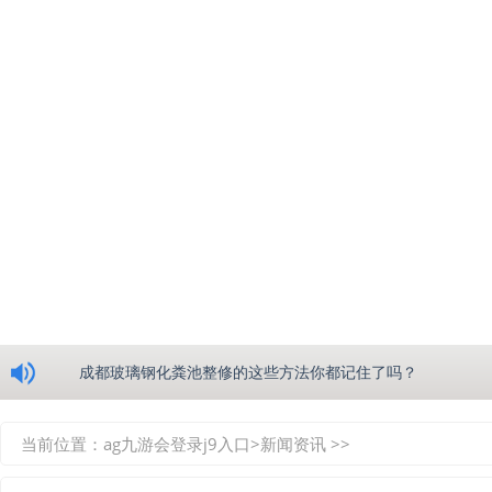
浅析绵阳玻璃钢化粪池的生产工艺
成都玻璃钢化粪池整修的这些方法你都记住了吗？
重庆玻璃钢化粪池的具备的这些优点你都知道吗？
当前位置：
ag九游会登录j9入口
>
新闻资讯
>>
如何选择质量较好的四川玻璃钢化粪池？记住这三点