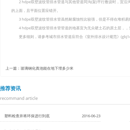
2 hdpe双壁波纹管排水管道与其他管道同沟(架)平行敷设时，宜沿
的上面，且平面位置应错开。
3 hdpe双壁波纹管排水管虽然耐腐蚀性比较强，但是不得在堆积
4 hdpe双壁波纹管排水管管道的地基宜为无尖硬土石的原土层，
更多细则，请参考城市排水管道应符合《室外排水设计规范》(gbj14-
上一篇：
玻璃钢化粪池能在地下埋多少米
推荐资讯
recommand article
塑料检查井将环保进行到底
2016-06-23