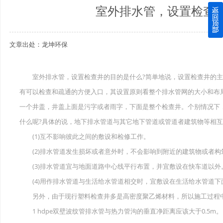
室外排水管，设置检查
四川玻璃钢化粪池逐渐取代传统玻璃钢化粪池的这几点原因
文章出处：龙坤环保
关于重庆玻璃钢化粪池的这些基础知识你都记住了吗？
四川玻璃钢化粪池选购时应该如何进行挑选？
室外排水管，设置检查井的目的是什么?简单地说，设置检查井的主
有可以检查和疏通的方便入口，其设置原则看整个排水管网的大小和布局
在安装绵阳玻璃钢化粪池时可能遇到这些难题
一个井盖，井盖上面是污字或者雨字，下面是整个检查井。个别情况下
使用成都玻璃钢化粪池的七大好处你都记住了吗？
什么呢?具体的说，地下排水管道与其它地下管道或管道者建筑物等相
(1)互不影响彼此之间的敷设和检修工作。
(2)排水管道发生损坏或者意外时，不会影响到附近的建筑物或者构
(3)排水管道宜与地面道路中心线平行布置，并宜敷设在快车道以外
(4)用作排水管道与生活给水管道相交时，宜敷设在生活给水管道下
另外，由于现行塑料检查井多是高密度聚乙烯材料，所以施工过程
1 hdpe双壁波纹管排水管与热力管沟的垂直净距离应该大于0.5m。