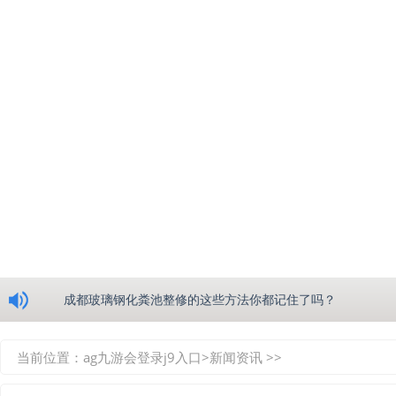
浅析绵阳玻璃钢化粪池的生产工艺
成都玻璃钢化粪池整修的这些方法你都记住了吗？
重庆玻璃钢化粪池的具备的这些优点你都知道吗？
当前位置：
ag九游会登录j9入口
>
新闻资讯
>>
如何选择质量较好的四川玻璃钢化粪池？记住这三点