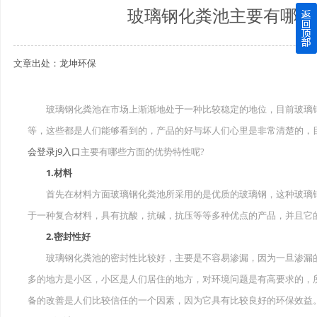
玻璃钢化粪池主要有哪些
四川玻璃钢化粪池逐渐取代传统玻璃钢化粪池的这几点原因
文章出处：龙坤环保
关于重庆玻璃钢化粪池的这些基础知识你都记住了吗？
四川玻璃钢化粪池选购时应该如何进行挑选？
玻璃钢化粪池在市场上渐渐地处于一种比较稳定的地位，目前玻璃钢
等，这些都是人们能够看到的，产品的好与坏人们心里是非常清楚的，
在安装绵阳玻璃钢化粪池时可能遇到这些难题
会登录j9入口
主要有哪些方面的优势特性呢?
使用成都玻璃钢化粪池的七大好处你都记住了吗？
1.材料
首先在材料方面玻璃钢化粪池所采用的是优质的玻璃钢，这种玻璃钢
于一种复合材料，具有抗酸，抗碱，抗压等等多种优点的产品，并且它
2.密封性好
玻璃钢化粪池的密封性比较好，主要是不容易渗漏，因为一旦渗漏的
多的地方是小区，小区是人们居住的地方，对环境问题是有高要求的，
备的改善是人们比较信任的一个因素，因为它具有比较良好的环保效益