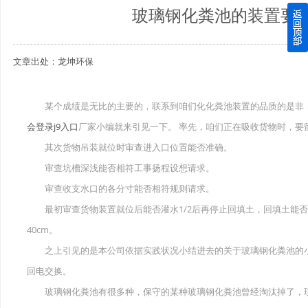
玻璃钢化粪池的装置要
四川玻璃钢化粪池逐渐取代传统玻璃钢化粪池的这几点原因
文章出处：龙坤环保
关于重庆玻璃钢化粪池的这些基础知识你都记住了吗？
四川玻璃钢化粪池选购时应该如何进行挑选？
某个成绩是无比的主要的，联系到咱们化化粪池装置的品质的是非，
会登录j9入口
厂家小编就来引见一下。 率先，咱们正在吸收货物时，要
在安装绵阳玻璃钢化粪池时可能遇到这些难题
其次货物吊装就位时审查进入口位置能否准确。
使用成都玻璃钢化粪池的七大好处你都记住了吗？
审查坑槽深浅能否相符工事扬程设想请求。
审查收支水口的各分寸能否相符规则请求。
最初审查货物装置就位后能否灌水1/2后再停止回填土，回填土能否密
40cm。
之上引见的是本公司依据实践状况小结进去的关于玻璃钢化粪池的小
回电交换。
玻璃钢化粪池有很多种，保守的某种玻璃钢化粪池曾经淘汰掉了，现