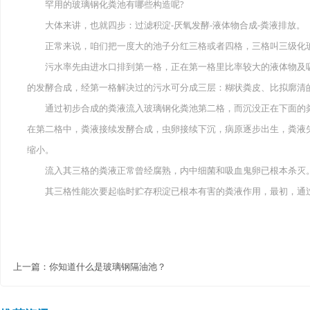
罕用的玻璃钢化粪池有哪些构造呢?
大体来讲，也就四步：过滤积淀-厌氧发酵-液体物合成-粪液排放。
正常来说，咱们把一度大的池子分红三格或者四格，三格叫三级化玻
污水率先由进水口排到第一格，正在第一格里比率较大的液体物及吸
的发酵合成，经第一格解决过的污水可分成三层：糊状粪皮、比拟廓清
通过初步合成的粪液流入玻璃钢化粪池第二格，而沉没正在下面的粪
在第二格中，粪液接续发酵合成，虫卵接续下沉，病原逐步出生，粪液
缩小。
流入其三格的粪液正常曾经腐熟，内中细菌和吸血鬼卵已根本杀灭
其三格性能次要起临时贮存积淀已根本有害的粪液作用，最初，通过
上一篇：
你知道什么是玻璃钢隔油池？