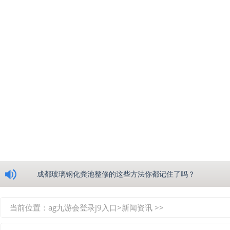
浅析绵阳玻璃钢化粪池的生产工艺
成都玻璃钢化粪池整修的这些方法你都记住了吗？
重庆玻璃钢化粪池的具备的这些优点你都知道吗？
当前位置：
ag九游会登录j9入口
>
新闻资讯
>>
如何选择质量较好的四川玻璃钢化粪池？记住这三点