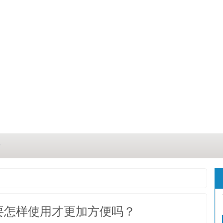
？
？
三点
要怎样使用才更加方便吗？
这几点原因你都记住了吗？