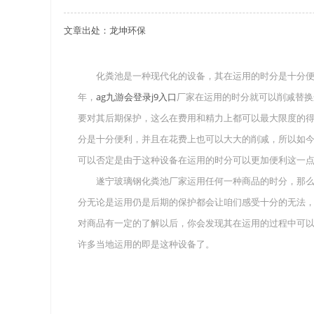
文章出处：龙坤环保
关于重庆玻璃钢化粪池的这些基础知识你都记住
四川玻璃钢化粪池选购时应该如何进行挑选？
化粪池是一种现代化的设备，其在运用的时分是十分便利
年，
ag九游会登录j9入口
厂家在运用的时分就可以削减替换
在安装绵阳玻璃钢化粪池时可能遇到这些难题
要对其后期保护，这么在费用和精力上都可以最大限度的
使用成都玻璃钢化粪池的七大好处你都记住了吗
分是十分便利，并且在花费上也可以大大的削减，所以如
可以否定是由于这种设备在运用的时分可以更加便利这一
遂宁玻璃钢化粪池厂家运用任何一种商品的时分，那么
分无论是运用仍是后期的保护都会让咱们感受十分的无法
对商品有一定的了解以后，你会发现其在运用的过程中可
许多当地运用的即是这种设备了。