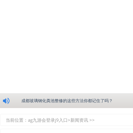
浅析绵阳玻璃钢化粪池的生产工艺
成都玻璃钢化粪池整修的这些方法你都记住了吗？
重庆玻璃钢化粪池的具备的这些优点你都知道吗？
当前位置：
ag九游会登录j9入口
>
新闻资讯
>>
如何选择质量较好的四川玻璃钢化粪池？记住这三点