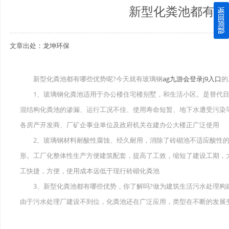
新型化粪池都有哪
四川玻璃钢化粪池逐渐取代传统玻璃钢化粪池的这几点原因
文章出处：龙坤环保
关于重庆玻璃钢化粪池的这些基础知识你都记住了吗？
四川玻璃钢化粪池选购时应该如何进行挑选？
新型化粪池都有哪些优势呢?今天就有玻璃钢
ag九游会登录j9入口
的
1、玻璃钢化粪池适用于办公楼住宅楼别墅，和生活小区。是替代目
在安装绵阳玻璃钢化粪池时可能遇到这些难题
混结构化粪池的渗漏、运行工况不佳、使用寿命短暂、地下水遭受污染
使用成都玻璃钢化粪池的七大好处你都记住了吗？
各房产开发商、厂矿企事业单位及政府机关在建办公大楼正广泛使用
2、玻璃钢材料耐酸性腐蚀、经久耐用，消除了砖砌池不适应酸性的状
形。工厂化整体性生产方便建筑配套，提高了工效，缩短了建设工期，
工快捷，方便，使用成本远低于现行砖砌化粪池
3、新型化粪池都有哪些优势，你了解吗?做为建筑生活污水处理构
由于污水处理厂建设不到位，化粪池还在广泛应用，类型在不断的发展