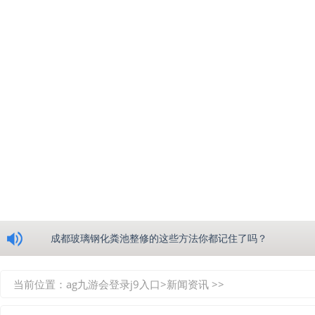
浅析绵阳玻璃钢化粪池的生产工艺
成都玻璃钢化粪池整修的这些方法你都记住了吗？
重庆玻璃钢化粪池的具备的这些优点你都知道吗？
当前位置：
ag九游会登录j9入口
>
新闻资讯
>>
如何选择质量较好的四川玻璃钢化粪池？记住这三点