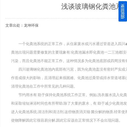
浅谈玻璃钢化粪池系
四川玻璃钢化粪池逐渐取代传统玻璃钢化粪池的这几点原因
文章出处：龙坤环保
关于重庆玻璃钢化粪池的这些基础知识你都记住了吗？
四川玻璃钢化粪池选购时应该如何进行挑选？
一个化粪池系统的正常工作，从住家废水或污水通过管道进入四川
粪池出现问题需要修复的主要现象有:化粪池漏水即化粪池一二三池都
在安装绵阳玻璃钢化粪池时可能遇到这些难题
污染，而且化粪池不能正常工作。这种情况多为化粪池底部或四周没有
使用成都玻璃钢化粪池的七大好处你都记住了吗？
四川玻璃钢化粪池池内底部有污泥，因为化粪池盖没有密封严实或天
作造成很大的影响，且清理起来很困难。化粪池过粪管或排水管道堵塞(
清理化粪池在工作中所常见的几种问题。
节约用水有 助于保持化粪池系统工作正常。例如,洗衣服水流入化粪
和采取缩短淋浴时间也有所帮助.除了大量的废水，有 助于减少化粪池
进入化粪池系统,清洁剂和清洁剂.这些物质消灭细 菌分解的物质.经常
使物降解因此它很容易分解,因此它应该在正常情况下不会出现问题。