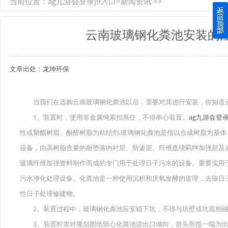
当前位置：
ag九游会登录j9入口
>
新闻资讯
>>
如何选择质量较好的四川玻璃钢化粪池？记住这三点
云南玻璃钢化粪池安装的
四川玻璃钢化粪池逐渐取代传统玻璃钢化粪池的这几点原因
文章出处：龙坤环保
关于重庆玻璃钢化粪池的这些基础知识你都记住了吗？
四川玻璃钢化粪池选购时应该如何进行挑选？
当我们在选购云南玻璃钢化粪池以后，需要对其进行安装，你知道云
1、装置时，使用非金属绳索扣系住，不得串心装置。
ag九游会登录
在安装绵阳玻璃钢化粪池时可能遇到这些难题
性或聚酯树脂、酚醛树脂为粘结剂,玻璃钢化粪池是指以合成树脂为基
使用成都玻璃钢化粪池的七大好处你都记住了吗？
设备，由高树脂含量的耐堕落内衬层、防渗层、纤维盘绕羁绊加强层及
玻璃纤维加强资料制作而成的专门用于处理日子污水的设备。重要实用
污水净化处理设备。化粪池是一种使用沉积和厌氧发酵的道理，去除日
性日子处理修建物。
2、装置过程中，玻璃钢化粪池应安稳下坑，不得与坑壁或坑底相碰
3、装置时查对规划图纸留心化粪池进出口倾向，箭头所指一端为出