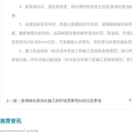
4、装置就位后，测定程度度，部分调剂垫层使之程度;复测化粪池标
身。
5、化粪池装置完毕后，将接入新建的排污系统。玻璃钢储罐依据所用
脂、酚醛树脂为粘结剂，由高树脂含量的耐堕落内衬层、防渗层、纤维
管管径为250-300mm为宜，可直接砌入井壁内，管外壁与井壁衔接处用
6、覆土前必须按《给水排水管道工程施工及核验查收规范》进行闭
各项记载，闭水试验记载须按《给水排水管道工程施工及验收规范》有
上一篇：
玻璃钢化粪池在施工的时候需要明白的注意事项
下
推荐资讯
recommand article