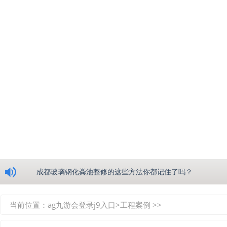
浅析绵阳玻璃钢化粪池的生产工艺
成都玻璃钢化粪池整修的这些方法你都记住了吗？
重庆玻璃钢化粪池的具备的这些优点你都知道吗？
当前位置：
ag九游会登录j9入口
>
工程案例
>>
如何选择质量较好的四川玻璃钢化粪池？记住这三点