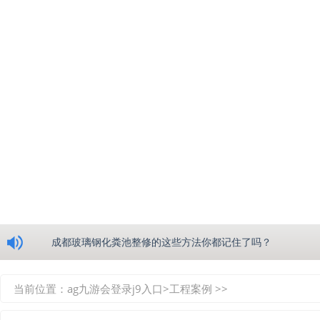
浅析绵阳玻璃钢化粪池的生产工艺
成都玻璃钢化粪池整修的这些方法你都记住了吗？
重庆玻璃钢化粪池的具备的这些优点你都知道吗？
当前位置：
ag九游会登录j9入口
>
工程案例
>>
如何选择质量较好的四川玻璃钢化粪池？记住这三点