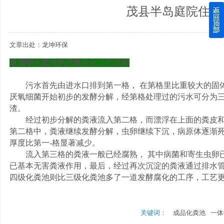
茂县半岛庭院住宅
四川玻璃钢化粪池逐渐取代传统玻璃钢化粪池的这几点原因
文章出处：龙坤环保
关于重庆玻璃钢化粪池的这些基础知识你都记住了吗？
玻璃钢化粪池的厌氧生化工艺流程
四川玻璃钢化粪池选购时应该如何进行挑选？
污水首先由进水口排到第一格，
在第格里比重较大的固
在安装绵阳玻璃钢化粪池时可能遇到这些难题
厌氧细菌开始初步的发酵分解，经第格处理过的污水可分为
渣。
经过初步分解的粪液流入第二格，而漂浮在上面的粪皮
使用成都玻璃钢化粪池的七大好处你都记住了吗？
第二格中，粪液继续发酵分解，虫卵继续下沉，病原体逐渐
厚度比第一
-格显著减少。
流入第三格的粪液一般已经腐熟，
其中病菌和寄生虫卵
已基本无害粪液作用，最后，经过再次沉淀的粪液通过排水
四级化粪池则比三级化粪池多了一道发酵腐化的工序，工艺
关键词：
成品化粪池
一体