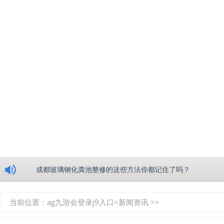
浅析绵阳玻璃钢化粪池的生产工艺
成都玻璃钢化粪池整修的这些方法你都记住了吗？
重庆玻璃钢化粪池的具备的这些优点你都知道吗？
当前位置：
ag九游会登录j9入口
>
新闻资讯
>>
如何选择质量较好的四川玻璃钢化粪池？记住这三点