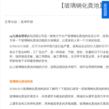
【玻璃钢化粪池】
四川玻璃钢化粪池逐渐取代传统玻璃钢化粪池的这几点原因
文章出处：龙坤环保
关于重庆玻璃钢化粪池的这些基础知识你都记住了吗？
四川玻璃钢化粪池选购时应该如何进行挑选？
ag九游会登录j9入口
我公司是一家致力于出产玻璃钢化粪池的实业公司，优异
天讲一下玻璃钢化粪池功能的大体概述，让更多的人有一个大体的知道。
在安装绵阳玻璃钢化粪池时可能遇到这些难题
当前，日子污水对环境污染日益严重，该商品在总结引入国外日子
玻璃检查井
高分子复合材料，工厂化出产，是一种高效、节能、质轻、价廉的日子污水处
利，场所挑选灵敏，施工周期短，施工费用低，当天即可装置运用。永不渗漏
使用成都玻璃钢化粪池的七大好处你都记住了吗？
而影响地下水和建筑物的安全。
以上玻璃钢化粪池功能的介绍，该商品规划技术精巧，保护运用便利简略，您
玻璃钢化粪池构造
玻璃钢化粪池构造你了解吗？下面咱们就讲一讲玻璃钢化粪池的构
玻璃检查井
玻璃钢化粪池开展至今，外形通常为横放的圆筒状，两端封头通常选用力学功
上通常设有立体弹性填料，用来截留更多的厌氧细菌。玻璃钢化粪池的主要原