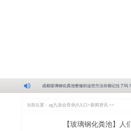
浅析绵阳玻璃钢化粪池的生产工艺
成都玻璃钢化粪池整修的这些方法你都记住了吗
重庆玻璃钢化粪池的具备的这些优点你都知道吗
当前位置：
ag九游会登录j9入口
>
新闻资讯
>>
如何选择质量较好的四川玻璃钢化粪池？记住这
【玻璃钢化粪池】人
四川玻璃钢化粪池逐渐取代传统玻璃钢化粪池的