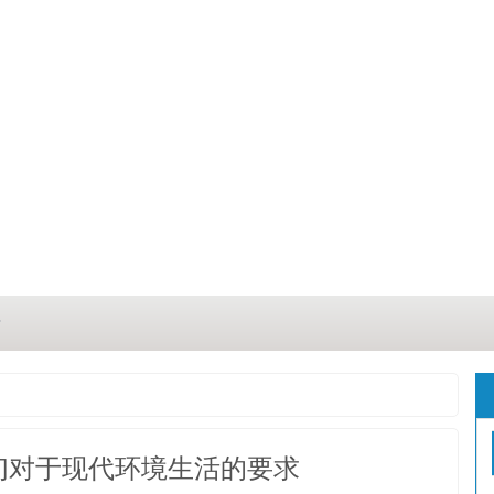
？
？
三点
们对于现代环境生活的要求
这几点原因你都记住了吗？