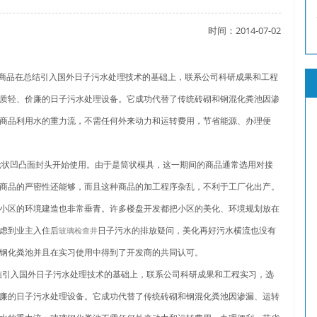
时间：2014-07-02
了吗？
商品在总结引入国外日子污水处理技术的基础上，联系公司科研成果和工程
质轻、价廉的日子污水处理设备。它成功代替了传统砖砌和钢混化粪池因渗
商品利用水的重力流，不需任何外来动力和运转费用，
节省能源、办理便
？
轮状凹凸面封头开始使用。由于是筒状模具，这一期间的商品通常选用对接
商品的严密性还能够，而且这种商品的加工程序杂乱，不利于工厂化出产。
小区的环境建造也非常垂青。许多楼盘开发都把小区的美化、环境规划放在
虑到业主入住后
日子污水的排放疑问，美化再好污水横流也没有
玻璃检查井
钢化粪池并且在实习使用中得到了开发商的共同认可。
结引入国外日子污水处理技术的基础上，联系公司科研成果和工程实习，选
廉的日子污水处理设备。它成功代替了传统砖砌和钢混化粪池因渗漏、运转