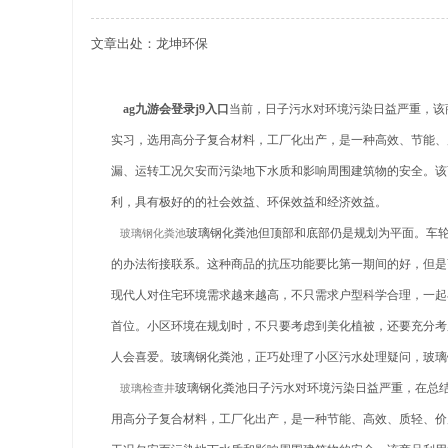
文章出处：龙坤环保
关于重庆玻璃钢化粪池的这些基础知识你都记住
四川玻璃钢化粪池选购时应该如何进行挑选？
ag九游会登录j9入口
当前，日子污水对环境污染日益严重，该
实习，选用高分子复合材料，工厂化出产，是一种高效、节能、
在安装绵阳玻璃钢化粪池时可能遇到这些难题
漏、运转工况欠安而污染地下水质和影响周围建筑物的安全。该
使用成都玻璃钢化粪池的七大好处你都记住了吗
利，具有极好的的社会效益、环保效益和经济效益。
玻璃钢化粪池但顶部和底部仍是规划为平面。车
玻璃钢化粪池
的办法衔接联系。这种商品的抗压功能要比第一期间的好，但是
现代人对住宅环境需求越来越高，不只需求户型科学合理，一起
首位。小区环境在规划时，不只要考虑到美化植被，还要充分考
人会喜爱。玻璃钢化粪池，正巧处理了小区污水处理疑问，玻璃
玻璃钢化粪池日子污水对环境污染日益严重，
在总
玻璃检查井
用高分子复合材料，工厂化出产，是一种节能、高效、质轻、价