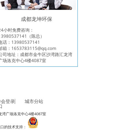
成都龙坤环保
24小时免费咨询：
13980537141（陈总）
电话：13980537141
邮箱：
1653783115@qq.com
公司地址：成都市金牛区沙湾路汇龙湾
广场洛克中心4楼4087室
游会登录
城市分站
口
湾广场洛克中心4楼4087室
录j9入口的技术支持：