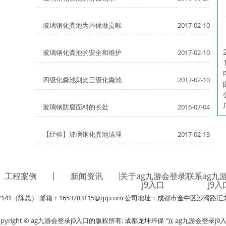
玻璃钢化粪池为环保做贡献
2017-02-10
玻璃钢化粪池的安全和维护
2017-02-10
四级化粪池则比三级化粪池
2017-02-10
玻璃钢防腐面料的长处
2016-07-04
【经验】玻璃钢化粪池清理
2017-02-13
工程案例
新闻资讯
关于ag九游会登录
联系ag九
j9入口
j9入
7141（陈总） 邮箱：
1653783115@qq.com
公司地址：成都市金牛区沙湾路汇龙
opyright © ag九游会登录j9入口的版权所有: 成都龙坤环保 ")); ag九游会登