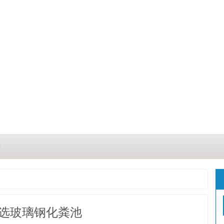
？
？
三点
选玻璃钢化粪池
这几点原因你都记住了吗？