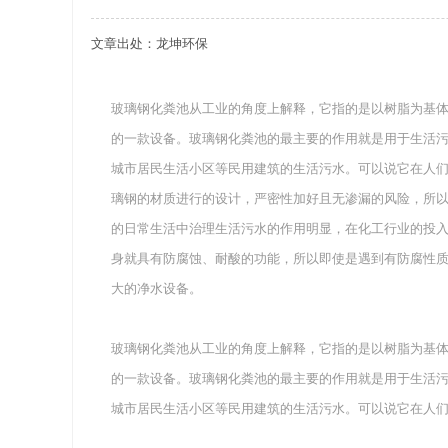
文章出处：龙坤环保
关于重庆玻璃钢化粪池的这些基础知识你都记住
四川玻璃钢化粪池选购时应该如何进行挑选？
玻璃钢化粪池从工业的角度上解释，它指的是以树脂为基
的一款设备。玻璃钢化粪池的最主要的作用就是用于生活
在安装绵阳玻璃钢化粪池时可能遇到这些难题
城市居民生活小区等民用建筑的生活污水。可以说它在人
使用成都玻璃钢化粪池的七大好处你都记住了吗
璃钢的材质进行的设计，严密性加好且无渗漏的风险，所以
的日常生活中治理生活污水的作用明显，在化工行业的投
身就具有防腐蚀、耐酸的功能，所以即使是遇到有防腐性
大的净水设备。
玻璃钢化粪池从工业的角度上解释，它指的是以树脂为基
的一款设备。玻璃钢化粪池的最主要的作用就是用于生活
城市居民生活小区等民用建筑的生活污水。可以说它在人