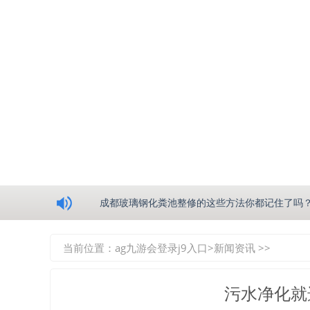
浅析绵阳玻璃钢化粪池的生产工艺
成都玻璃钢化粪池整修的这些方法你都记住了吗
重庆玻璃钢化粪池的具备的这些优点你都知道吗
当前位置：
ag九游会登录j9入口
>
新闻资讯
>>
如何选择质量较好的四川玻璃钢化粪池？记住这
污水净化就
四川玻璃钢化粪池逐渐取代传统玻璃钢化粪池的