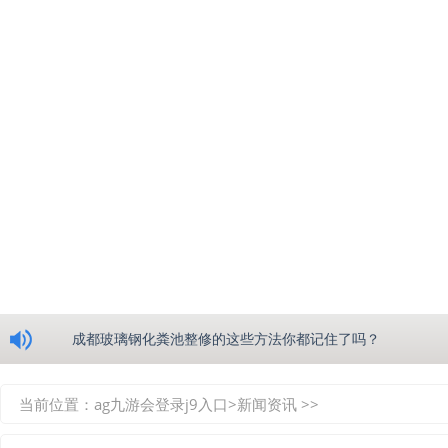
浅析绵阳玻璃钢化粪池的生产工艺
成都玻璃钢化粪池整修的这些方法你都记住了吗？
重庆玻璃钢化粪池的具备的这些优点你都知道吗？
当前位置：
ag九游会登录j9入口
>
新闻资讯
>>
如何选择质量较好的四川玻璃钢化粪池？记住这三点