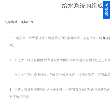
给水系统的组成和
四川玻璃钢化粪池逐渐取代传统玻璃钢化粪池的这几点原因
文章出处：龙坤环保
关于重庆玻璃钢化粪池的这些基础知识你都记住了吗？
四川玻璃钢化粪池选购时应该如何进行挑选？
上一篇文章，给大家讲述了给水系统的分类有哪些，这篇文章，
ag九游
式。
在安装绵阳玻璃钢化粪池时可能遇到这些难题
使用成都玻璃钢化粪池的七大好处你都记住了吗？
1、引进管：将建筑物附 近室外配水管网中的水引进建筑物中的总进水
2、水表：在引进管上或分户的支管上设置水表，以便计量用户的用水
3、干管：引进管进进室内的水平干管，干管布置在底层地面下或管沟
行下给式干管。