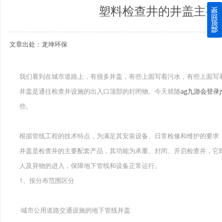
塑料检查井的井盖主要
四川玻璃钢化粪池逐渐取代传统玻璃钢化粪池的这几点原因
文章出处：龙坤环保
关于重庆玻璃钢化粪池的这些基础知识你都记住了吗？
四川玻璃钢化粪池选购时应该如何进行挑选？
我们看到在城市道路上，有很多井盖，有些上面写着污水，有些上面写
井盖是通往检查井设施的出入口顶部的封闭物。今天就随
ag九游会登录j
在安装绵阳玻璃钢化粪池时可能遇到这些难题
些。
使用成都玻璃钢化粪池的七大好处你都记住了吗？
根据管线工程的技术特点，为满足其安装设备、日常检修和维护的要求
井盖是检查井的主要配套产品，其功能为承重、封闭、开启检查井，它
人及异物的进入，保障地下管线和设备正常运行。
1、按分布范围区分
·城市公用道路交通设施的地下管线井盖