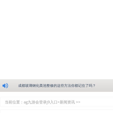
浅析绵阳玻璃钢化粪池的生产工艺
成都玻璃钢化粪池整修的这些方法你都记住了吗？
重庆玻璃钢化粪池的具备的这些优点你都知道吗？
当前位置：
ag九游会登录j9入口
>
新闻资讯
>>
如何选择质量较好的四川玻璃钢化粪池？记住这三点