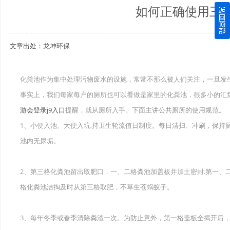
如何正确使用三
四川玻璃钢化粪池逐渐取代传统玻璃钢化粪池的这几点原因
文章出处：龙坤环保
关于重庆玻璃钢化粪池的这些基础知识你都记住了吗？
四川玻璃钢化粪池选购时应该如何进行挑选？
化粪池作为集中处理污物废水的设施，常常不那么被人们关注，一旦发
事实上，我们每家每户的厕所也可以看做是家里的化粪池，很多小的汇
在安装绵阳玻璃钢化粪池时可能遇到这些难题
游会登录j9入口
提醒，就从厕所入手。下面主讲公共厕所的使用规范。
使用成都玻璃钢化粪池的七大好处你都记住了吗？
1、小便入池、大便入坑,持卫生轮流值日制度。每日清扫、冲刷，保持
池内无尿垢。
2、第三格化粪池留出取肥口，一、二格粪池加盖板并加土密封.第一、
格化粪池洁掏及时从第三格取肥，不草生苍蜗蚁子。
3、每年冬季或春季清除粪渣一次。为防止意外，第一格盖板全揭开后，