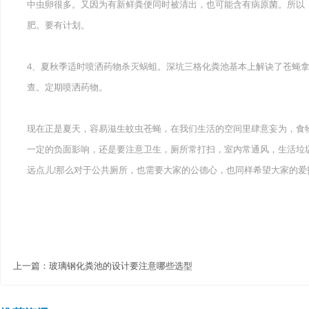
中虫卵很多。又因为有新鲜粪便同时被清出，也可能含有病原菌。所以
肥。要有计划。
4、夏秋季适时喷洒药物杀灭蜗蛆。深坑三格化粪池基本上解诀了苍蝇
查。定期喷洒药物。
现在正是夏天，容易滋生蚊虫苍蝇，在我们生活的空间里肆意妄为，食
一定的负面影响，还是要注意卫生，厕所常打扫，室内常通风，生活垃
远点儿!那么对于公共厕所，也需要大家的公德心，也同样希望大家的爱
上一篇：
玻璃钢化粪池的设计要注意哪些选型