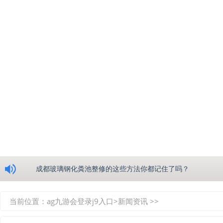
浅析绵阳玻璃钢化粪池的生产工艺
成都玻璃钢化粪池整修的这些方法你都记住了吗？
重庆玻璃钢化粪池的具备的这些优点你都知道吗？
当前位置：
ag九游会登录j9入口
>
新闻资讯
>>
如何选择质量较好的四川玻璃钢化粪池？记住这三点