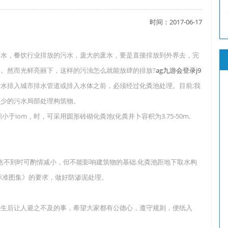
时间：2017-06-17
了吗？
废水，餐饮行业排放的污水，庞大的废水，要是直接排放到外界去，完
。然而光鲜亮丽下，这样的污浊怎么就能放肆的排放?
ag九游会登录j9
水排入城市排水管道或排入水体之前，必须经过化粪池处理。目前;我
？
缺少的污水局部处理构筑物。
iom，时，可采用圆形砖砌化粪池(化粪并卜容积为3.75-50m.
达不到时可酌情减小，但不能影响建筑物的基础.化粪池距地下取水构
标准图集》的要求，做好防渗泥处理。
发生后让人避之不及的事，希望大家都有公德心，遵守规则，便纸入