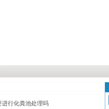
？
？
三点
要进行化粪池处理吗
这几点原因你都记住了吗？