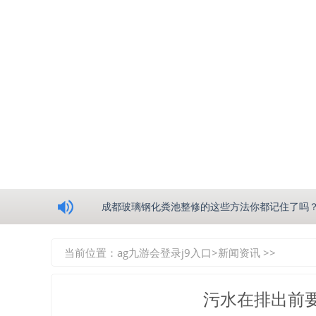
浅析绵阳玻璃钢化粪池的生产工艺
成都玻璃钢化粪池整修的这些方法你都记住了吗
重庆玻璃钢化粪池的具备的这些优点你都知道吗
当前位置：
ag九游会登录j9入口
>
新闻资讯
>>
如何选择质量较好的四川玻璃钢化粪池？记住这
污水在排出前
四川玻璃钢化粪池逐渐取代传统玻璃钢化粪池的