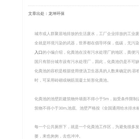
文章出处：龙坤环保
关于重庆玻璃钢化粪池的这些基础知识你都记住
四川玻璃钢化粪池选购时应该如何进行挑选？
城市或人群聚居地排放的生活废水，工厂企业排放的工业
全就是环境污染的武器，世界都在倡导环保，低碳，无污染
在安装绵阳玻璃钢化粪池时可能遇到这些难题
入口
的小编介绍，化粪池在没有污水处理厂的地区，粪便污
使用成都玻璃钢化粪池的七大好处你都记住了吗
国只有部分城市设有污水处理厂，因此，化粪池仍是不可
化粪池的容积是根据使用便汤卫生器具的人数来确定的.容积小于
时，可采用砖砌或钢筋混凝土矩形化粪池。
化粪池的池壁距建筑物外墙面不得小于5m，如受条件限制
筑物不得小于30m,池底、池壁严格按《全国通用给水排水
每一个公共厕所下，就是一个化粪池工作区，为避免很多
篓，来也匆匆，去也冲冲。