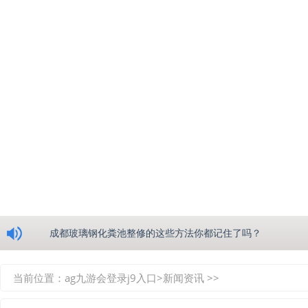
浅析绵阳玻璃钢化粪池的生产工艺
成都玻璃钢化粪池整修的这些方法你都记住了吗？
重庆玻璃钢化粪池的具备的这些优点你都知道吗？
当前位置：
ag九游会登录j9入口
>
新闻资讯
>>
如何选择质量较好的四川玻璃钢化粪池？记住这三点