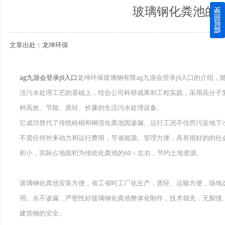
玻璃钢化粪池的
四川玻璃钢化粪池逐渐取代传统玻璃钢化粪池的这几点原因
文章出处：龙坤环保
关于重庆玻璃钢化粪池的这些基础知识你都记住了吗？
四川玻璃钢化粪池选购时应该如何进行挑选？
ag九游会登录j9入口
龙坤环保玻璃钢有限ag九游会登录j9入口的介绍
活污水处理工艺的基础上，结合公司科研成果和工程实践，采用高分子
在安装绵阳玻璃钢化粪池时可能遇到这些难题
种高效、节能、质轻、价廉的生活污水处理设备。
使用成都玻璃钢化粪池的七大好处你都记住了吗？
它成功替代了传统砖砌和钢混化粪池因渗漏、运行工况不佳而污染地下
不需任何外来动力和运行费用，节省能源、管理方便，具有很好的的社
积小，实际占地面积为传统化粪池的60﹪左右，节约土地资源。
玻璃钢化粪池安装方便，省工省时工厂化生产，质轻、运输方便，场地
用。永不渗漏，严密性好玻璃钢化粪池整体化制作，技术领先，无裂缝
建筑物的安全。