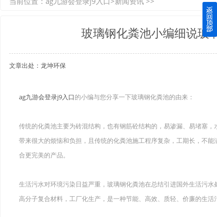
当前位置：
ag九游会登录j9入口
>
新闻资讯
>>
如何选择质量较好的四川玻璃钢化粪池？记住这三点
玻璃钢化粪池小编细说玻
四川玻璃钢化粪池逐渐取代传统玻璃钢化粪池的这几点原因
文章出处：龙坤环保
关于重庆玻璃钢化粪池的这些基础知识你都记住了吗？
四川玻璃钢化粪池选购时应该如何进行挑选？
ag九游会登录j9入口
的小编与您分享一下玻璃钢化粪池的由来：
在安装绵阳玻璃钢化粪池时可能遇到这些难题
传统的化粪池主要为砖混结构，也有钢筋砼结构的，易渗漏、易堵塞，
使用成都玻璃钢化粪池的七大好处你都记住了吗？
带来很大的烦恼和负担，且传统的化粪池施工程序复杂，工期长，不能
合更完美的产品。
生活污水对环境污染日益严重，玻璃钢化粪池在总结引进国外生活污水
高分子复合材料，工厂化生产，是一种节能、高效、质轻、价廉的生活