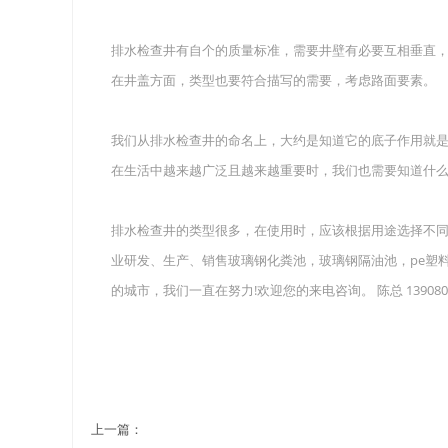
排水检查井有自个的质量标准，需要井壁有必要互相垂直
在井盖方面，类型也要符合描写的需要，考虑路面要素。
我们从排水检查井的命名上，大约是知道它的底子作用就
在生活中越来越广泛且越来越重要时，我们也需要知道什
排水检查井的类型很多，在使用时，应该根据用途选择不
业研发、生产、销售玻璃钢化粪池，玻璃钢隔油池，pe塑
的城市，我们一直在努力!欢迎您的来电咨询。 陈总 1390806
上一篇：