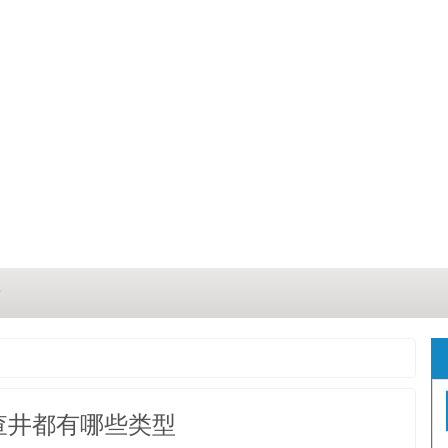
？
？
三点
查井都有哪些类型
这几点原因你都记住了吗？