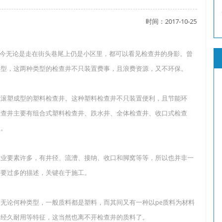
时间：2017-10-25
了吗？
今无论是走在街头巷尾上仍是小区里，都可以看见检查井的身影。曾
类型，这两种类型的检查井不只装置费事，且浪费资源，又不环保。
？
性滚塑成型的塑料检查井。这种塑料检查井不只装置便利，且节能环
检查井主要有组合式塑料检查井、跌水井、全体检查井、收口式检查
型。
专业要素许多，有井径、流漕、接纳、收口和脚窝等等，所以也并非一
需要过多的描述，关键在于施工。
无论何种类型，一般质料都是塑料，而其间又有一种以pe质料为材料
、经久耐用等特征，这当然也离不开检查井的质料了。