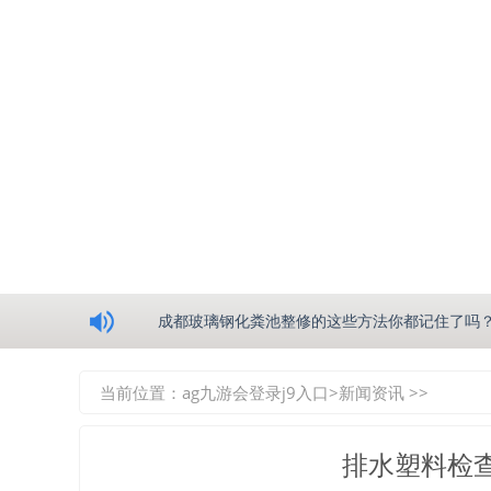
浅析绵阳玻璃钢化粪池的生产工艺
成都玻璃钢化粪池整修的这些方法你都记住了吗
重庆玻璃钢化粪池的具备的这些优点你都知道吗
当前位置：
ag九游会登录j9入口
>
新闻资讯
>>
如何选择质量较好的四川玻璃钢化粪池？记住这
排水塑料检
四川玻璃钢化粪池逐渐取代传统玻璃钢化粪池的