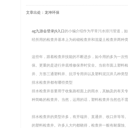
文章出处：龙坤环保
关于重庆玻璃钢化粪池的这些基础知识你都记住
四川玻璃钢化粪池选购时应该如何进行挑选？
ag九游会登录j9入口
的小编介绍作为平常污水排污管道，如
经所用的检查井基本上为砖砌检查井和混凝土检查井两种
在安装绵阳玻璃钢化粪池时可能遇到这些难题
使用成都玻璃钢化粪池的七大好处你都记住了吗
这些年，跟着检查井技能的不断进步，如今用的多为一次
保。更重的是进行井底维修保养时安全。当前市面上塑料
井、方形三通塑料井、抗浮专用井以及塑料泥沉井几种类
排水检查井都有哪些类型
排水检查井首要用于收集路程面上的雨水，其触及的有关
种简略的检查井。当然，运用的话，塑料检查井当然也不
排水检查井的类型许多，有开端井、直通井、收口井等等。
的塑料检查井。许多人大约都晓得，检查井一般有耐腐蚀