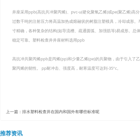
井座采用ppb(高抗共冲聚丙烯)、pvc-u(硬化聚氧乙烯)或pe(聚乙
过数千吨的注射压力将高温加热成熔融状的树脂注塑模具，冷却成形。
寸精确，各种复杂的结构(如导流槽、疏通圆弧、加强筋等)易成形。总
稳定可靠。塑料检查井井座材料选用ppb
高抗冲共聚丙烯ppb是丙烯(pp)和少量乙烯(pe)的共聚物，由于引
聚丙烯的韧性。 pp耐冲击、强度高，耐寒温度可达到-35°c。
上一篇：
排水塑料检查井在国内和国外有哪些标准呢
推荐资讯