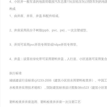
4、小区井一般车道的地面荷载按汽车总重15t(后轮压5t);消防车到的地面
构成
1、由井座、井筒、井盖 和配件组成。
2、井座采用高分子树脂(ppb、pvc、pe)，一次注塑成型。
3、井筒可采用pvc井筒专用管或hdpe井筒专用管。
4、井盖：设置在绿化带可采用塑料井盖，人行道、小区道路可采用复
执行标准
城镇建设行业标准cj/t233-2006《建筑小区排水用塑料检查井》、中国工
水检查井应用技术规程》，国际建筑标准设计图集08ss523《建筑小区
塑料检查井井座选用、塑料检查井井座一次注塑工艺