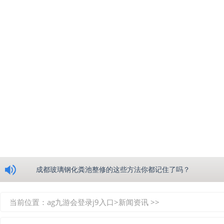
浅析绵阳玻璃钢化粪池的生产工艺
成都玻璃钢化粪池整修的这些方法你都记住了吗？
重庆玻璃钢化粪池的具备的这些优点你都知道吗？
当前位置：
ag九游会登录j9入口
>
新闻资讯
>>
如何选择质量较好的四川玻璃钢化粪池？记住这三点