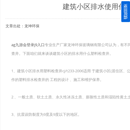
建筑小区排水使用什
四川玻璃钢化粪池逐渐取代传统玻璃钢化粪池的这几点原因
文章出处：龙坤环保
关于重庆玻璃钢化粪池的这些基础知识你都记住了吗？
四川玻璃钢化粪池选购时应该如何进行挑选？
ag九游会登录j9入口
专业生产厂家龙坤环保玻璃钢有限公司认为，有不
查井。下面咱们就来谈谈建筑小区的排水用什么塑料检查井。
在安装绵阳玻璃钢化粪池时可能遇到这些难题
使用成都玻璃钢化粪池的七大好处你都记住了吗？
1、建筑小区排水用塑料检查井cj/t233-2006适用 于建筑小区(居
作的塑料排水检查井的 工程的设计 、施工和维护保养。
2 、一般土质、软土土质、永久性冰冻土质、膨胀性土质和湿陷性黄土
3、抗震设防裂度为9度及9度以下的地区。