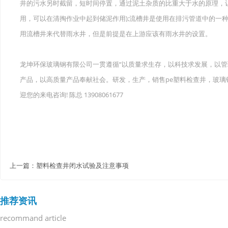
井的污水另时截留，短时间停置，通过泥土杂质的比重大于水的原理，
用，可以在清掏作业中起到储泥作用);流槽井是使用在排污管道中的一
用流槽井来代替雨水井，但是前提是在上游应该有雨水井的设置。
龙坤环保玻璃钢有限公司一贯遵循“以质量求生存，以科技求发展，以管
产品，以高质量产品奉献社会。研发，生产，销售pe塑料检查井，玻
迎您的来电咨询! 陈总 13908061677
上一篇：
塑料检查井闭水试验及注意事项
推荐资讯
recommand article