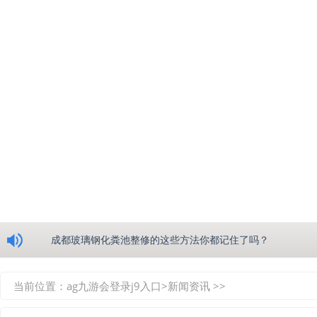
浅析绵阳玻璃钢化粪池的生产工艺
成都玻璃钢化粪池整修的这些方法你都记住了吗？
重庆玻璃钢化粪池的具备的这些优点你都知道吗？
当前位置：
ag九游会登录j9入口
>
新闻资讯
>>
如何选择质量较好的四川玻璃钢化粪池？记住这三点