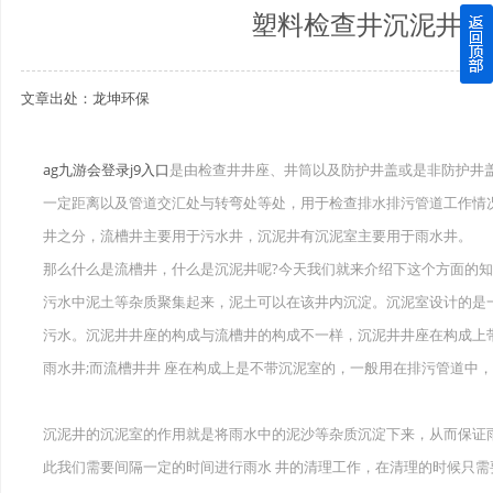
塑料检查井沉泥井和
四川玻璃钢化粪池逐渐取代传统玻璃钢化粪池的这几点原因
文章出处：龙坤环保
关于重庆玻璃钢化粪池的这些基础知识你都记住了吗？
四川玻璃钢化粪池选购时应该如何进行挑选？
ag九游会登录j9入口
是由检查井井座、井筒以及防护井盖或是非防护井
一定距离以及管道交汇处与转弯处等处，用于检查排水排污管道工作情
在安装绵阳玻璃钢化粪池时可能遇到这些难题
井之分，流槽井主要用于污水井，沉泥井有沉泥室主要用于雨水井。
使用成都玻璃钢化粪池的七大好处你都记住了吗？
那么什么是流槽井，什么是沉泥井呢?今天我们就来介绍下这个方面的
污水中泥土等杂质聚集起来，泥土可以在该井内沉淀。沉泥室设计的是
污水。沉泥井井座的构成与流槽井的构成不一样，沉泥井井座在构成上
雨水井;而流槽井井 座在构成上是不带沉泥室的，一般用在排污管道中
沉泥井的沉泥室的作用就是将雨水中的泥沙等杂质沉淀下来，从而保证
此我们需要间隔一定的时间进行雨水 井的清理工作，在清理的时候只需