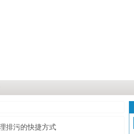
？
？
三点
理排污的快捷方式
这几点原因你都记住了吗？