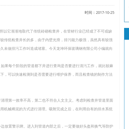
时间：2017-10-25
了吗？
所以它渐渐地取代了传统砖砌检查井，在管材行业已经成了不可或缺
命较传统检查井长的多，由于内壁光滑，排污能力极强，虽然具有较强
年久未做排污工作叫造成堵塞。今天龙坤环保玻璃钢有限公司小编就向
？
连，如果每个阶段的管道都下井进行查询是否要进行清污工作，就比较麻
地下，可以快速检测到是否需要进行维护保养，而且检查镜的制作方法
进行清理第一效率不高，第二也不符合人文主义。考虑到检查井管道里面
采用机械稀泥的方式进行清理。吸附完成之后，在利用自有的排水系统
道外边放置警示牌。进入到管道内部之后，一定要做好头盔和换气等防护