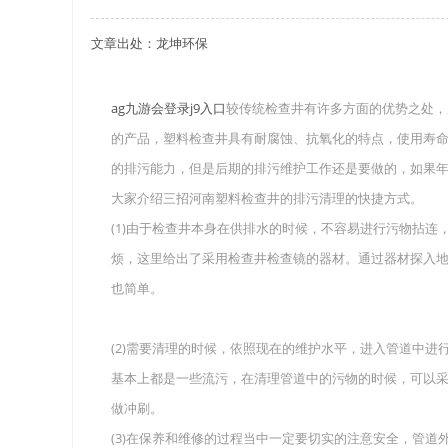
文章出处：龙坤环保
关于重庆玻璃钢化粪池的这些基础知识你都记住
四川玻璃钢化粪池选购时应该如何进行挑选？
ag九游会登录j9入口
较传统检查井有许多方面的优势之处，
的产品，塑料检查井具有耐腐蚀、抗氧化的特点，使用寿
在安装绵阳玻璃钢化粪池时可能遇到这些难题
的排污能力，但是后期的排污维护工作还是要做的，如果
使用成都玻璃钢化粪池的七大好处你都记住了吗
大家介绍三招河南塑料检查井的排污清理的快捷方式。
(1)由于检查井本身在供排水的时候，不容易进行污物拈
烦，这里给出了采用检查井检查镜的器材。通过器材探入
也简单。
(2)需要清理的时候，依照现在的维护水平，进入管道中
基本上都是一些流污，在清理管道中的污物的时候，可以
做冲刷。
(3)在保养和维修的过程当中一定要切实的注意安全，管