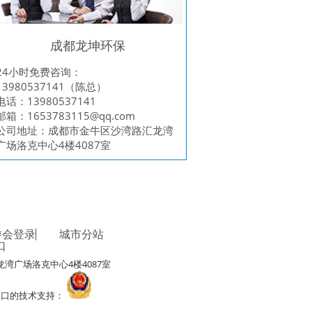
成都龙坤环保
24小时免费咨询：
13980537141（陈总）
电话：13980537141
邮箱：
1653783115@qq.com
公司地址：成都市金牛区沙湾路汇龙湾
广场洛克中心4楼4087室
游会登录
城市分站
口
湾广场洛克中心4楼4087室
录j9入口的技术支持：