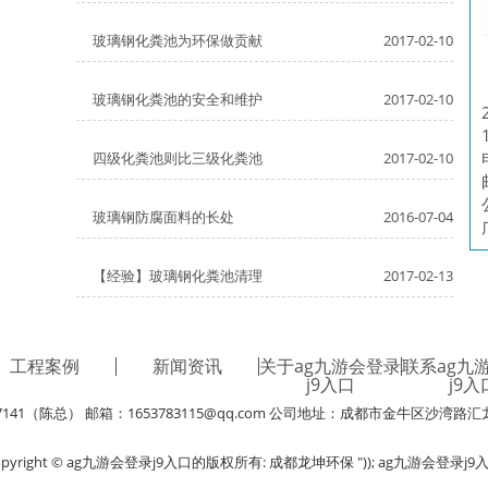
玻璃钢化粪池为环保做贡献
2017-02-10
玻璃钢化粪池的安全和维护
2017-02-10
四级化粪池则比三级化粪池
2017-02-10
玻璃钢防腐面料的长处
2016-07-04
【经验】玻璃钢化粪池清理
2017-02-13
工程案例
新闻资讯
关于ag九游会登录
联系ag九
j9入口
j9入
7141（陈总） 邮箱：
1653783115@qq.com
公司地址：成都市金牛区沙湾路汇龙
opyright © ag九游会登录j9入口的版权所有: 成都龙坤环保 ")); ag九游会登