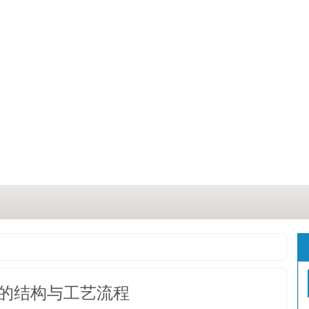
？
？
三点
的结构与工艺流程
这几点原因你都记住了吗？