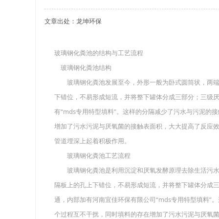
文章出处：龙坤环保
关于重庆玻璃钢化粪池的这些基础知识你都记住
四川玻璃钢化粪池选购时应该如何进行挑选？
玻璃钢化粪池的结构与工艺流程
玻璃钢化粪池结构
在安装绵阳玻璃钢化粪池时可能遇到这些难题
玻璃钢化粪池发展至今，外形一般为卧式圆筒状，两端
使用成都玻璃钢化粪池的七大好处你都记住了吗
下错位，不易形成短流，并将整下罐体分成三部分；三级
有“mds专用特型填料”。这样的分隔减少了污水与污泥
增加了污水污泥与厌氧菌的接触表面积，大大提高了反应
管道埋深上起着积极作用。
玻璃钢化粪池工艺流程
玻璃钢化粪池是利用沉淀和厌氧发酵原理去除生活污水
隔板上的孔上下错位，不易形成短流，并将整下罐体分成
通，内部加有河南宜佳环保有限公司“mds专用特型填料
个过程互不干扰，同时填料的存在增加了污水污泥与厌氧