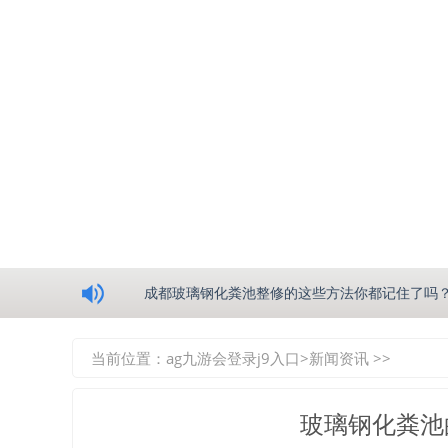
浅析绵阳玻璃钢化粪池的生产工艺
成都玻璃钢化粪池整修的这些方法你都记住了吗
重庆玻璃钢化粪池的具备的这些优点你都知道吗
当前位置：
ag九游会登录j9入口
>
新闻资讯
>>
如何选择质量较好的四川玻璃钢化粪池？记住这
玻璃钢化粪池
四川玻璃钢化粪池逐渐取代传统玻璃钢化粪池的