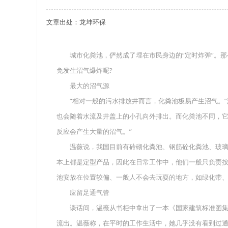
文章出处：龙坤环保
关于重庆玻璃钢化粪池的这些基础知识你都记住
四川玻璃钢化粪池选购时应该如何进行挑选？
城市化粪池，俨然成了埋在市民身边的“定时炸弹”。那
免发生沼气爆炸呢?
在安装绵阳玻璃钢化粪池时可能遇到这些难题
最大的沼气源
使用成都玻璃钢化粪池的七大好处你都记住了吗
“相对一般的污水排放井而言，化粪池极易产生沼气。”
也会随着水流及井盖上的小孔向外排出。而化粪池不同，它
反应会产生大量的沼气。”
温薇说，我国目前有砖砌化粪池、钢筋砼化粪池、玻璃
本上都是定型产品，因此在日常工作中，他们一般只负责按
池安放在位置较偏、一般人不会去玩耍的地方，如绿化带、
应留足通气管
谈话间，温薇从书柜中拿出了一本《国家建筑标准图集
流出。温薇称，在平时的工作生活中，她几乎没有看到过