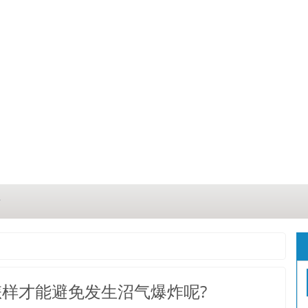
？
？
三点
样才能避免发生沼气爆炸呢?
这几点原因你都记住了吗？