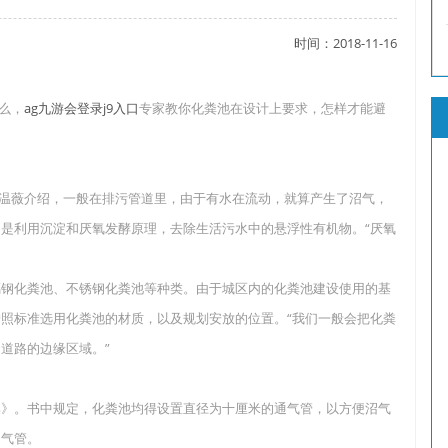
时间：2018-11-16
了吗？
么，
ag九游会登录j9入口
专家教你化粪池在设计上要求，怎样才能避
？
温薇介绍，一般在排污管道里，由于有水在流动，就算产生了沼气，
是利用沉淀和厌氧发酵原理，去除生活污水中的悬浮性有机物。“厌氧
钢化粪池、不锈钢化粪池等种类。由于城区内的化粪池建设使用的基
照标准选用化粪池的材质，以及规划安放的位置。“我们一般会把化粪
道路的边缘区域。”
》。书中规定，化粪池均得设置直径为十厘米的通气管，以方便沼气
通气管。