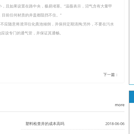
，且如果设置在路中央，极易堵塞。”温薇表示，沼气含有大量甲
，目前任何材质的井盖都阻挡不住。”
应随意将渣滓往化粪池倾倒，并保持定期清掏;另外，不要在污水
池应设专门的通气管，并保证其通畅。
下一篇：
more
塑料检查井的成本高吗
2018-06-06