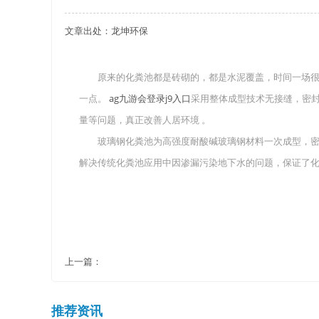
文章出处：龙坤环保
关于重庆玻璃钢化粪池的这些基础知识你都记住
四川玻璃钢化粪池选购时应该如何进行挑选？
原来的化粪池都是砖砌的，都是水泥覆盖，时间一场很
一点。
ag九游会登录j9入口
采用整体成型技术无接缝，密
在安装绵阳玻璃钢化粪池时可能遇到这些难题
量等问题，真正改善人居环境 。
使用成都玻璃钢化粪池的七大好处你都记住了吗
玻璃钢化粪池为高强度耐酸碱玻璃钢材料一次成型，密
解决传统化粪池应用中因渗漏污染地下水的问题，保证了
上一篇：
推荐资讯