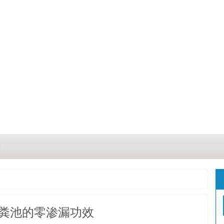
？
？
三点
粪池的零渗漏功效
这几点原因你都记住了吗？