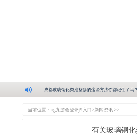
浅析绵阳玻璃钢化粪池的生产工艺
成都玻璃钢化粪池整修的这些方法你都记住了吗
重庆玻璃钢化粪池的具备的这些优点你都知道吗
当前位置：
ag九游会登录j9入口
>
新闻资讯
>>
如何选择质量较好的四川玻璃钢化粪池？记住这
有关玻璃钢化
四川玻璃钢化粪池逐渐取代传统玻璃钢化粪池的