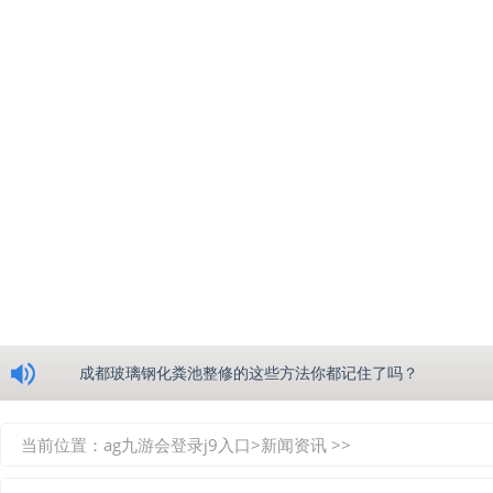
浅析绵阳玻璃钢化粪池的生产工艺
成都玻璃钢化粪池整修的这些方法你都记住了吗？
重庆玻璃钢化粪池的具备的这些优点你都知道吗？
当前位置：
ag九游会登录j9入口
>
新闻资讯
>>
如何选择质量较好的四川玻璃钢化粪池？记住这三点