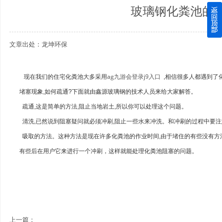
玻璃钢化粪池的
四川玻璃钢化粪池逐渐取代传统玻璃钢化粪池的这几点原因
文章出处：龙坤环保
关于重庆玻璃钢化粪池的这些基础知识你都记住了吗？
四川玻璃钢化粪池选购时应该如何进行挑选？
ag九游会登录j9入口
现在我们的住宅化粪池大多采用
,相信很多人都遇到了
堵塞现象,如何疏通?下面就由鑫源玻璃钢的技术人员来给大家解答。
在安装绵阳玻璃钢化粪池时可能遇到这些难题
疏通,这是简单的方法,阻止当地岩土,所以你可以处理这个问题。
使用成都玻璃钢化粪池的七大好处你都记住了吗？
清洗,已然说到阻塞疑问就必须冲刷,阻止一些水来冲洗。和冲刷的过程中要注
吸取的方法。这种方法是现在许多化粪池的作业时间,由于堵住的有些没有方
有些后在用户它来进行一个冲刷，这样就能处理化粪池阻塞的问题。
上一篇：