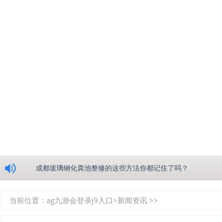
浅析绵阳玻璃钢化粪池的生产工艺
成都玻璃钢化粪池整修的这些方法你都记住了吗？
重庆玻璃钢化粪池的具备的这些优点你都知道吗？
当前位置：
ag九游会登录j9入口
>
新闻资讯
>>
如何选择质量较好的四川玻璃钢化粪池？记住这三点