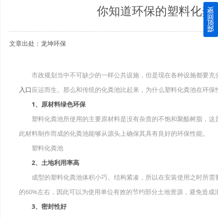
你知道环保的塑料化粪
四川玻璃钢化粪池逐渐取代传统玻璃钢化粪池的这几点原因
文章出处：龙坤环保
关于重庆玻璃钢化粪池的这些基础知识你都记住了吗？
四川玻璃钢化粪池选购时应该如何进行挑选？
市政规划当中不可缺少的一样公共设施，但是现在各种设施都要充分
入口
应运而生。那么和传统的化粪池比起来，为什么塑料化粪池在环保
在安装绵阳玻璃钢化粪池时可能遇到这些难题
1、原材料绿色环保
使用成都玻璃钢化粪池的七大好处你都记住了吗？
塑料化粪池所使用的主要原材料是没有杂质的不饱和聚酯树脂，这是
此材料制作而成的化粪池能够从源头上确保其具有良好的环保性能。
塑料化粪池
2、土地利用率高
成型的塑料化粪池体积小巧、结构紧凑，所以在安装使用之时所需要
的60%左右，因此可以为使用单位有效的节约部分土地资源，避免造成
3、密封性好