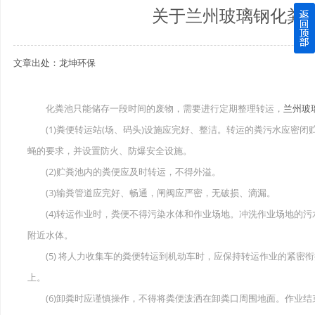
关于兰州玻璃钢化粪
四川玻璃钢化粪池逐渐取代传统玻璃钢化粪池的这几点原因
文章出处：龙坤环保
关于重庆玻璃钢化粪池的这些基础知识你都记住了吗？
四川玻璃钢化粪池选购时应该如何进行挑选？
化粪池只能储存一段时间的废物，需要进行定期整理转运，
兰州玻
(1)粪便转运站(场、码头)设施应完好、整洁。转运的粪污水应密闭
在安装绵阳玻璃钢化粪池时可能遇到这些难题
蝇的要求，并设置防火、防爆安全设施。
使用成都玻璃钢化粪池的七大好处你都记住了吗？
(2)贮粪池内的粪便应及时转运，不得外溢。
(3)输粪管道应完好、畅通，闸阀应严密，无破损、滴漏。
(4)转运作业时，粪便不得污染水体和作业场地。冲洗作业场地的污
附近水体。
(5) 将人力收集车的粪便转运到机动车时，应保持转运作业的紧密
上。
(6)卸粪时应谨慎操作，不得将粪便泼洒在卸粪口周围地面。作业结