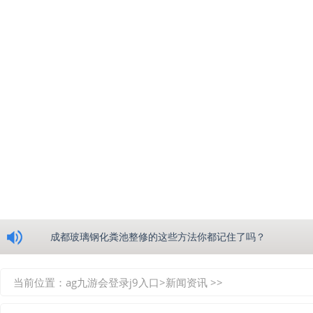
浅析绵阳玻璃钢化粪池的生产工艺
成都玻璃钢化粪池整修的这些方法你都记住了吗？
重庆玻璃钢化粪池的具备的这些优点你都知道吗？
当前位置：
ag九游会登录j9入口
>
新闻资讯
>>
如何选择质量较好的四川玻璃钢化粪池？记住这三点