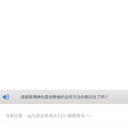
浅析绵阳玻璃钢化粪池的生产工艺
成都玻璃钢化粪池整修的这些方法你都记住了吗？
重庆玻璃钢化粪池的具备的这些优点你都知道吗？
当前位置：
ag九游会登录j9入口
>
新闻资讯
>>
如何选择质量较好的四川玻璃钢化粪池？记住这三点