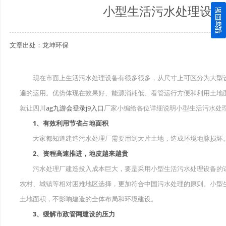
小型生活污水处理设备
四川玻璃钢化粪池逐渐取代传统玻璃钢化粪池的这几点原因
文章出处：龙坤环保
关于重庆玻璃钢化粪池的这些基础知识你都记住了吗？
四川玻璃钢化粪池选购时应该如何进行挑选？
现在市面上生活污水处理设备有很多很多，从尺寸上可区分为大型设
遍的运用。优势体现在效果好、能源消耗低、看管运行方便和利用土地
在安装绵阳玻璃钢化粪池时可能遇到这些难题
就让四川
ag九游会登录j9入口
厂家小编给各位详细说明小型生活污水处
使用成都玻璃钢化粪池的七大好处你都记住了吗？
1、有效利用节省占地面积
大家都知道建造污水处理厂需要用到大片土地，造成环境地脉损坏
2、资程高速推进，地皮越来越贵
污水处理厂建造投入成本巨大，要是采用小型生活污水处理设备的话
农村、城镇等相对困难地区选择，更加符合中国污水处理的原则。小型
土地面积，不影响建造的全体布局和环境建设。
3、缓解市政管网建设的压力