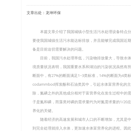
文章出处：龙坤环保
关于重庆玻璃钢化粪池的这些基础知识你都记住
四川玻璃钢化粪池选购时应该如何进行挑选？
本篇文章介绍了我国城镇小型生活污水处理设备特点分类
要使我国城镇生活污水能达标排放，并且能够完成我国近
在安装绵阳玻璃钢化粪池时可能遇到这些难题
备是目前迫切需要解决的问题。
使用成都玻璃钢化粪池的七大好处你都记住了吗
目前，我国污水处理率低，污染物排放量大，导致水体污
境质量状况表明，我国重要水系和湖泊的污染状况虽然有所好
断面中，有27%的断面满足1~3类标准，14%的断面为4
codammbod挥发酚和石油类其中，引起水体富营养化
除，氮磷之外的其他成分相对于富营养化在发生过程中的
子是氮和磷，而藻类对磷的需求量约为对氮需求量的1/2
养化的关键。
随着经济的高速发展和城市人口的不断增加，尤其是中
到完全处理就排入水体，更加速水体富营养化的进程。因