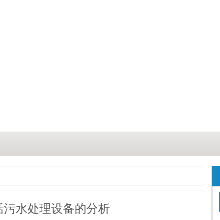
？
？
三点
活污水处理设备的分析
这几点原因你都记住了吗？