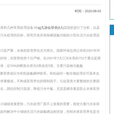
时间：2020-08-03
了吗？
和几种常用处理设备.对
ag九游会登录j9入口
现状进行了分析，以及
期污水处理的目标，研究开发具有除磷脱氮功能的小型生活污水处理设
？
染严重，水体的富营养化尤为突出。国家环保总局公布的2001年环
转，但形势依然十分严峻。在2001年7大江河水系的752个重点监测
类标准，近59%的断面水质为5类或劣5类。主要污染物为氨氮
的主要营养成分为有机碳氮磷钾铁等。有机碳经一般生物处理后可基本去
需求量极低，不构成富营养化的限制因子。引起藻类大量繁殖的主要因
0左右，因此控制污染源，降低污水中氮，尤其是磷含量是防止水体富营
小城镇发展更快，污水处理厂跟不上发展的需要，致使大量污水未得
此如何解决中小城镇生活污水碳氮磷达标排放，控制水体富营养化是当