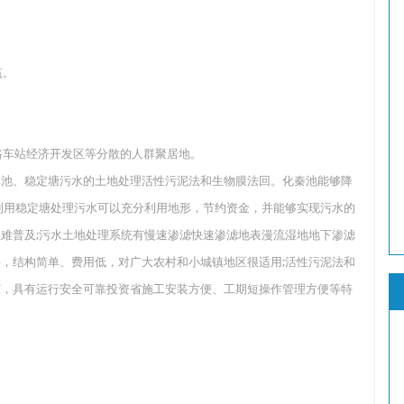
筑。
。
路车站经济开发区等分散的人群聚居地。
池、稳定塘污水的土地处理活性污泥法和生物膜法回。化秦池能够降
达标排放;利用稳定塘处理污水可以充分利用地形，节约资金，并能够实现污水的
难普及;污水土地处理系统有慢速渗滤快速渗滤地表漫流湿地地下渗滤
，结构简单、费用低，对广大农村和小城镇地区很适用;活性污泥法和
艺，具有运行安全可靠投资省施工安装方便、工期短操作管理方便等特