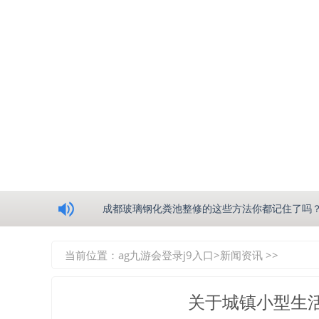
浅析绵阳玻璃钢化粪池的生产工艺
成都玻璃钢化粪池整修的这些方法你都记住了吗
重庆玻璃钢化粪池的具备的这些优点你都知道吗
当前位置：
ag九游会登录j9入口
>
新闻资讯
>>
如何选择质量较好的四川玻璃钢化粪池？记住这
关于城镇小型生
四川玻璃钢化粪池逐渐取代传统玻璃钢化粪池的