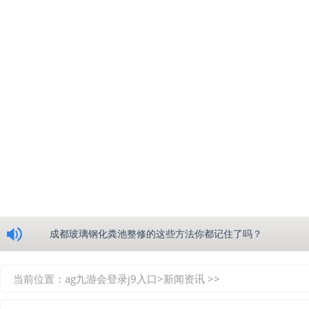
浅析绵阳玻璃钢化粪池的生产工艺
成都玻璃钢化粪池整修的这些方法你都记住了吗？
重庆玻璃钢化粪池的具备的这些优点你都知道吗？
当前位置：
ag九游会登录j9入口
>
新闻资讯
>>
如何选择质量较好的四川玻璃钢化粪池？记住这三点