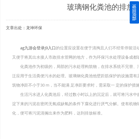
玻璃钢化粪池的排放
四川玻璃钢化粪池逐渐取代传统玻璃钢化粪池的这几点原因
文章出处：龙坤环保
关于重庆玻璃钢化粪池的这些基础知识你都记住了吗？
四川玻璃钢化粪池选购时应该如何进行挑选？
ag九游会登录j9入口
的位置应设置在便于清掏且人们不经常停留活
又便于将其出水接人市政排水管网的地方，作为环保污水处理设备成都
在安装绵阳玻璃钢化粪池时可能遇到这些难题
化粪池作为初级的，局部的污水处理构筑物，在排水系统不完替、污
使用成都玻璃钢化粪池的七大好处你都记住了吗？
泛应用于生活粪便污水的处理。玻璃钢化粪池他壁距筋保护的设施需有
筑物净距不小于30 m，当不能满 足净距要求时，需采取一 定的保护措
生活污水进人化粪池后，经过数小时以上的沉淀后，就可将污水中的类便
淀下来的污泥在密闭无氧或缺氧的条件下腐化进行厌气分解。使有机物
化，便可将污泥清搁出来作为肥料，达到排放标准。