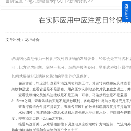
当前位置：
ag九游会登录j9入口
>
新闻资讯
>>
如何选择质量较好的四川玻璃钢化粪池？记住这三点
在实际应用中应注意日常保养
四川玻璃钢化粪池逐渐取代传统玻璃钢化粪池的这几点原因
文章出处：龙坤环保
关于重庆玻璃钢化粪池的这些基础知识你都记住了吗？
四川玻璃钢化粪池选购时应该如何进行挑选？
玻璃钢化粪池作为一种多层次处置废物的发酵设备，经常会处置到各种
问，比方池内阻塞、发酵不充分、细菌严峻等疑问，呈现这种疑问最佳
在安装绵阳玻璃钢化粪池时可能遇到这些难题
其间就要做好玻璃钢化粪池的平常养护及保护。
使用成都玻璃钢化粪池的七大好处你都记住了吗？
在运转前，均应进行查看和清洗两项前期工作。其运转有些更应具体查看
杂物和淤泥，查看管道是不是淤塞。用高压水洗刷散热胶片及底盆之泥土，并
查看玻璃钢化粪池马达接线是不是正确、可靠、马达接线盒是不是盖紧，
8~15mm之间。查看风机转变是不是灵敏顺利，各电扇叶片尾与水塔外壳是不
查看浮阀组合件是不是装妥。查看各层胶片的数量和疏密程度是不是适宜
水位调校：将玻璃钢化粪池水盆和水管先充水至运转水位，浮阀组合也调
度，即在溢水口以下20mm之方位。
接通马达开关，从水塔顶部往下调查电扇应按顺时针方向旋转，气流向外
越电动机铭牌所示额定电流的百分之九十五。