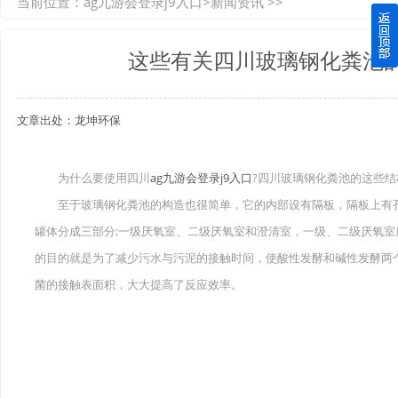
当前位置：
ag九游会登录j9入口
>
新闻资讯
>>
如何选择质量较好的四川玻璃钢化粪池？记住这三点
这些有关四川玻璃钢化粪池
四川玻璃钢化粪池逐渐取代传统玻璃钢化粪池的这几点原因
文章出处：龙坤环保
关于重庆玻璃钢化粪池的这些基础知识你都记住了吗？
四川玻璃钢化粪池选购时应该如何进行挑选？
为什么要使用四川
ag九游会登录j9入口
?四川玻璃钢化粪池的这些结
至于玻璃钢化粪池的构造也很简单，它的内部设有隔板，隔板上有孔
在安装绵阳玻璃钢化粪池时可能遇到这些难题
罐体分成三部分;一级厌氧室、二级厌氧室和澄清室，一级、二级厌氧室底
使用成都玻璃钢化粪池的七大好处你都记住了吗？
的目的就是为了减少污水与污泥的接触时间，使酸性发酵和碱性发酵两
菌的接触表面积，大大提高了反应效率。