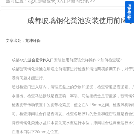
当前位置：
ag九游会登录j9入口
>
新闻资讯
>>
如何选择质量较好的四川玻璃钢化粪池？记住这三点
成都玻璃钢化粪池安装使用前应该
四川玻璃钢化粪池逐渐取代传统玻璃钢化粪池的这几点原因
文章出处：龙坤环保
关于重庆玻璃钢化粪池的这些基础知识你都记住了吗？
四川玻璃钢化粪池选购时应该如何进行挑选？
成都
ag九游会登录j9入口
安装使用前应该怎样操作？如何检查呢?
成都玻璃钢化粪池在填埋之前需要进行检查和清洁两项前期工作，对于
在安装绵阳玻璃钢化粪池时可能遇到这些难题
没有问题才能进行。
使用成都玻璃钢化粪池的七大好处你都记住了吗？
通过检查门进入塔内，清理底盆上的杂物和淤泥，检查管道是否淤塞。
水排出。检查马达接线是否正确、牢靠、马达接线盒是否盖紧，玻璃钢
检查皮带传动装置中的皮带松紧度，使之在8~15mm之间。检查风机
匀。检查浮阀组合件是否装妥。检查各层胶片的数量和疏密程度是否合
将玻璃钢化粪池水盆和水管先充水至运行水位，浮阀组合也调至运行水
在溢水口以下20mm之位置。