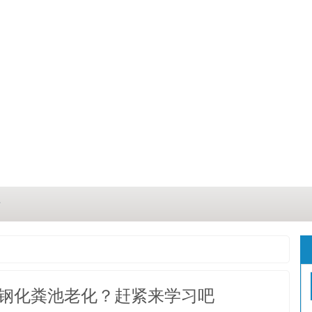
？
？
三点
钢化粪池老化？赶紧来学习吧
这几点原因你都记住了吗？