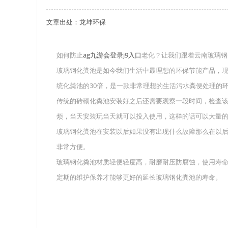
文章出处：龙坤环保
关于重庆玻璃钢化粪池的这些基础知识你都记住
四川玻璃钢化粪池选购时应该如何进行挑选？
如何防止
ag九游会登录j9入口
老化？让我们跟着云南玻璃钢
玻璃钢化粪池是如今我们生活中最理想的环保节能产品，
在安装绵阳玻璃钢化粪池时可能遇到这些难题
统化粪池的30倍，是一款非常理想的生活污水粪便处理的
使用成都玻璃钢化粪池的七大好处你都记住了吗
传统的砖砌化粪池安装好之后还需要观察一段时间，检查
烦，当天安装玩当天就可以投入使用，这样的话可以大量
玻璃钢化粪池在安装以后如果没有出现什么故障那么在以
非常方便。
玻璃钢化粪池材质轻便轻度高，耐磨耐压防腐蚀，使用寿
定期的维护保养才能够更好的延长玻璃钢化粪池的寿命。