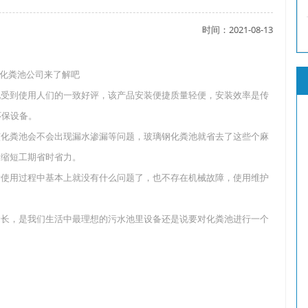
时间：2021-08-13
了吗？
化粪池公司来了解吧
现受到使用人们的一致好评，该产品安装便捷质量轻便，安装效率是传
环保设备。
？
该化粪池会不会出现漏水渗漏等问题，玻璃钢化粪池就省去了这些个麻
的缩短工期省时省力。
后使用过程中基本上就没有什么问题了，也不存在机械故障，使用维护
命长，是我们生活中最理想的污水池里设备还是说要对化粪池进行一个