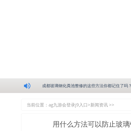
浅析绵阳玻璃钢化粪池的生产工艺
成都玻璃钢化粪池整修的这些方法你都记住了吗
重庆玻璃钢化粪池的具备的这些优点你都知道吗
当前位置：
ag九游会登录j9入口
>
新闻资讯
>>
如何选择质量较好的四川玻璃钢化粪池？记住这
用什么方法可以防止玻璃
四川玻璃钢化粪池逐渐取代传统玻璃钢化粪池的