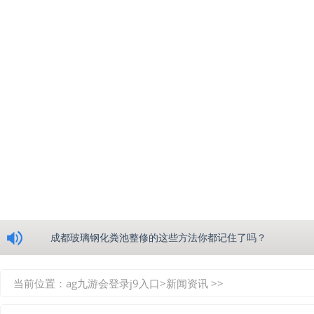
浅析绵阳玻璃钢化粪池的生产工艺
成都玻璃钢化粪池整修的这些方法你都记住了吗？
重庆玻璃钢化粪池的具备的这些优点你都知道吗？
当前位置：
ag九游会登录j9入口
>
新闻资讯
>>
如何选择质量较好的四川玻璃钢化粪池？记住这三点