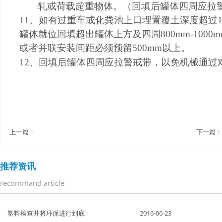
轧或荷载超重物体。（回填后罐体四周应拉
11
、
如有过重车或
化粪池上口埋置覆土深度超过
1
罐体就位回填超出罐体上方及四周
800mm-1000
或者并联安装间距必须预留
500mm
以上。
1
2
、
回填后罐体四周应拉警戒带，以免机械通过
上一篇：
下一篇：
推荐资讯
recommand article
塑料检查井将环保进行到底
2016-06-23