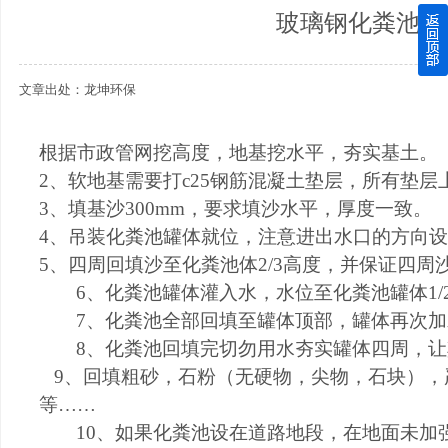
玻璃钢化粪池安
四川玻璃钢化粪池逐渐取代传统玻璃钢化粪池的这几点原因
文章出处：龙坤环保
关于重庆玻璃钢化粪池的这些基础知识你都记住了吗？
四川玻璃钢化粪池选购时应该如何进行挑选？
根据市政管网挖高度，地基挖水平，夯实基土。
2
、软
地基需要打
c25钢筋混凝土垫层，所有垫层
在安装绵阳玻璃钢化粪池时可能遇到这些难题
3
、填基沙
300mm
，要求填沙水平，厚度一致。
4
、吊装化粪池
罐
体就位，注意进出水口的方向设
使用成都玻璃钢化粪池的七大好处你都记住了吗？
5
、
四周回填沙至化粪池体
2/3高度，并保证四周
6
、化粪池
罐
体灌入水，水位至化粪池
罐
体
1/
7
、
化粪池全部回填至罐体顶部
，罐体再次加
8
、
化粪池
回填完切勿用水夯实罐体四周，让
9
、回填粗砂，石粉（无硬物，尖物，石块）
，
等
……
10
、
如果化粪池设在道路地段，在地面未加