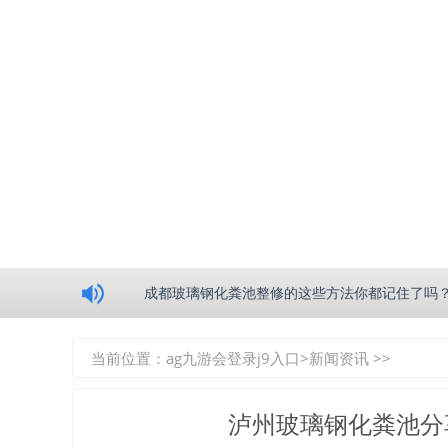
浅析绵阳玻璃钢化粪池的生产工艺
成都玻璃钢化粪池整修的这些方法你都记住了吗
重庆玻璃钢化粪池的具备的这些优点你都知道吗
当前位置：
ag九游会登录j9入口
>
新闻资讯
>>
如何选择质量较好的四川玻璃钢化粪池？记住这
泸州玻璃钢化粪池分
四川玻璃钢化粪池逐渐取代传统玻璃钢化粪池的