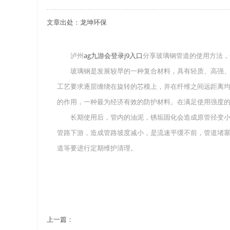
文章出处：龙坤环保
关于重庆玻璃钢化粪池的这些基础知识你都记住
四川玻璃钢化粪池选购时应该如何进行挑选？
泸州
ag九游会登录j9入口
分享玻璃钢管道的使用方法，
玻璃钢是发展较早的一种复合材料，具有轻质、高强、
在安装绵阳玻璃钢化粪池时可能遇到这些难题
工艺要求逐层缠绕在旋转的芯模上，并在纤维之间远距离
使用成都玻璃钢化粪池的七大好处你都记住了吗
的作用，一种最为经济有效的防护材料。在满足使用强度
长期使用后，管内的油泥，锈垢固化会造成原管径变小
管路下游，造成管路坡度减小，是流速平缓不前，管道堵
道等要进行定期维护清理。
上一篇：