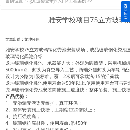
当前位置：
ag九游会登录j9入口
>
工程案例
>>
如何选择质量较好的四川玻璃钢化粪池？记住这三点
雅安学校项目75立方玻璃
四川玻璃钢化粪池逐渐取代传统玻璃钢化粪池的这几点原因
文章出处：龙坤环保
关于重庆玻璃钢化粪池的这些基础知识你都记住了吗？
雅安学校75立方玻璃钢化粪池安装现场，成品玻璃钢化粪池
四川玻璃钢化粪池选购时应该如何进行挑选？
玻璃钢化粪池介绍：
龙坤玻璃钢化粪池，承载能力大：外观为圆筒型，采用机械
在安装绵阳玻璃钢化粪池时可能遇到这些难题
5000n/m2。封头为真空导入工艺，两端外侧封头为车轮凹
设计为公路为ⅱ级标准。覆土2米后可承载汽-15的活荷载
龙坤玻璃钢化粪池使用寿命达50年以上,使用使用寿命可与建
使用成都玻璃钢化粪池的七大好处你都记住了吗？
龙坤玻璃钢化粪池安装简捷施工速度快：整体吊装、施工快
产品优势：
1、无渗漏无污染无维护，真正环保；
2、整体安装施工快捷，工期缩短20倍以上；
3、抗压强度高；
4、玻璃钢抗腐材质，使用寿命超过50年；
5、发明技术，生物处理效果好；