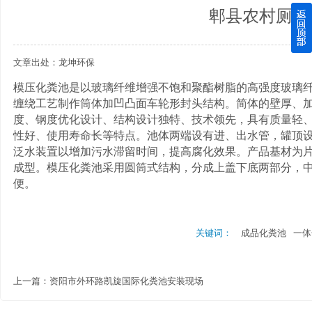
郫县农村厕改
四川玻璃钢化粪池逐渐取代传统玻璃钢化粪池的这几点原因
文章出处：龙坤环保
关于重庆玻璃钢化粪池的这些基础知识你都记住了吗？
模压
化粪池是以玻璃纤维增强不饱和聚酯树脂的高强度玻璃
四川玻璃钢化粪池选购时应该如何进行挑选？
缠绕工艺制作筒体加凹凸面车轮形封头结构。简体的壁厚、
度、钢度优化设计、结构设计独特、技术领先，具有质量轻
在安装绵阳玻璃钢化粪池时可能遇到这些难题
性好、使用寿命长等特点。池体两端设有进、出水管
，
罐顶
泛水装置以增加污水滞留时间，提高腐化效果。
产品基材为
使用成都玻璃钢化粪池的七大好处你都记住了吗？
成型。模压化粪池采用圆筒式结构，分成上盖下底两部分，
便。
关键词：
成品化粪池
一体
上一篇：
资阳市外环路凯旋国际化粪池安装现场