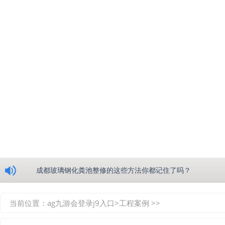
浅析绵阳玻璃钢化粪池的生产工艺
成都玻璃钢化粪池整修的这些方法你都记住了吗？
重庆玻璃钢化粪池的具备的这些优点你都知道吗？
当前位置：
ag九游会登录j9入口
>
工程案例
>>
如何选择质量较好的四川玻璃钢化粪池？记住这三点