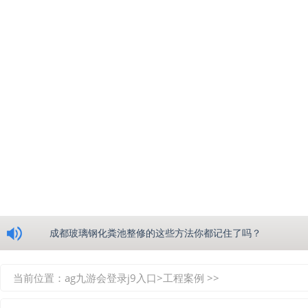
浅析绵阳玻璃钢化粪池的生产工艺
成都玻璃钢化粪池整修的这些方法你都记住了吗？
重庆玻璃钢化粪池的具备的这些优点你都知道吗？
当前位置：
ag九游会登录j9入口
>
工程案例
>>
如何选择质量较好的四川玻璃钢化粪池？记住这三点