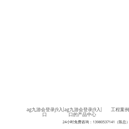
ag九游会登录j9入
ag九游会登录j9入
工程案
口
口的产品中心
24小时免费咨询：13980537141（陈总