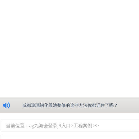
浅析绵阳玻璃钢化粪池的生产工艺
成都玻璃钢化粪池整修的这些方法你都记住了吗？
重庆玻璃钢化粪池的具备的这些优点你都知道吗？
当前位置：
ag九游会登录j9入口
>
工程案例
>>
如何选择质量较好的四川玻璃钢化粪池？记住这三点