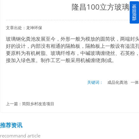
隆昌100立方玻璃
四川玻璃钢化粪池逐渐取代传统玻璃钢化粪池的这几点原因
文章出处：龙坤环保
关于重庆玻璃钢化粪池的这些基础知识你都记住了吗？
玻璃钢化粪池发展至今，外形一般为模放的圆简状，两端封
四川玻璃钢化粪池选购时应该如何进行挑选？
好的设计，内部没有相通的隔舱板，隔舱板上一般设有溢流
要原料为有机树脂、玻璃纤维布，中碱玻璃缠绕丝、石英粉
在安装绵阳玻璃钢化粪池时可能遇到这些难题
接加入绿色浆。制作工艺一般采用机械缠绕
]制成。
使用成都玻璃钢化粪池的七大好处你都记住了吗？
关键词：
成品化粪池
一体
上一篇：
简阳乡村改造项目
推荐资讯
recommand article