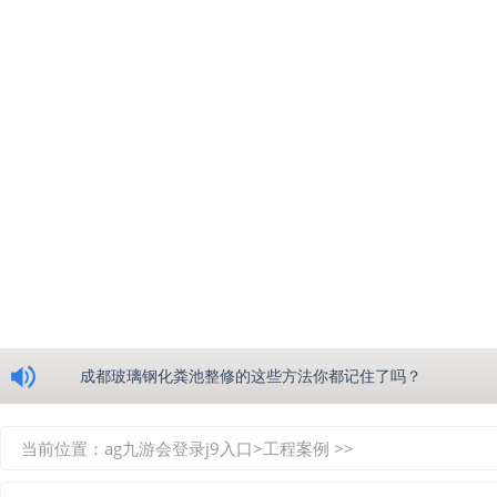
浅析绵阳玻璃钢化粪池的生产工艺
成都玻璃钢化粪池整修的这些方法你都记住了吗？
重庆玻璃钢化粪池的具备的这些优点你都知道吗？
当前位置：
ag九游会登录j9入口
>
工程案例
>>
如何选择质量较好的四川玻璃钢化粪池？记住这三点