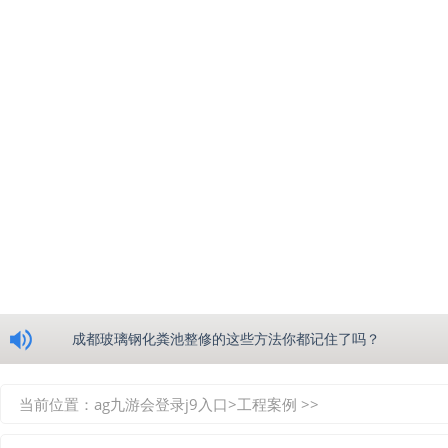
浅析绵阳玻璃钢化粪池的生产工艺
成都玻璃钢化粪池整修的这些方法你都记住了吗？
重庆玻璃钢化粪池的具备的这些优点你都知道吗？
当前位置：
ag九游会登录j9入口
>
工程案例
>>
如何选择质量较好的四川玻璃钢化粪池？记住这三点