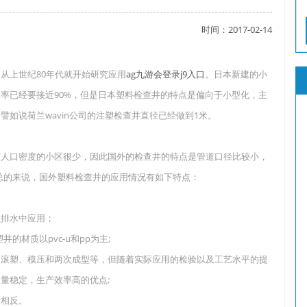
时间：2017-02-14
了吗？
从上世纪80年代就开始研究应用
ag九游会登录j9入口
。日本新建的小
率已经要接近90%，但是日本塑料检查井的特点是偏向于小型化，主
如说荷兰wavin公司的注塑检查井直径已经做到1米。
？
高人口密度的小区很少，因此国外的检查井的特点是管道口径比较小，
间。总的来说，国外塑料检查井的应用情况有如下特点：
政排水中应用；
井的材质以pvc-u和pp为主;
、滚塑、模压和两次成型等，但随着实际应用的检验以及工艺水平的提
量稳定，生产效率高的优点;
全相反。