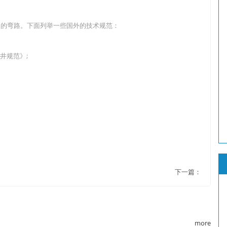
多的弯路。下面列举一些国外的技术规范：
和检查井规范》;
井》;
下一篇：
more