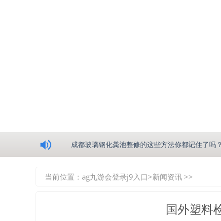
浅析绵阳玻璃钢化粪池的生产工艺
成都玻璃钢化粪池整修的这些方法你都记住了吗
重庆玻璃钢化粪池的具备的这些优点你都知道吗
当前位置：
ag九游会登录j9入口
>
新闻资讯
>>
如何选择质量较好的四川玻璃钢化粪池？记住这
国外塑料
四川玻璃钢化粪池逐渐取代传统玻璃钢化粪池的