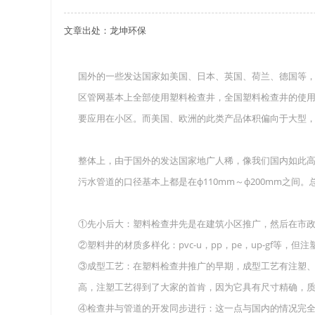
文章出处：龙坤环保
关于重庆玻璃钢化粪池的这些基础知识你都记住
四川玻璃钢化粪池选购时应该如何进行挑选？
国外的一些发达国家如美国、日本、英国、荷兰、德国等，
区管网基本上全部使用塑料检查井，全国塑料检查井的使用
在安装绵阳玻璃钢化粪池时可能遇到这些难题
要应用在小区。而美国、欧洲的此类产品体积偏向于大型，譬
使用成都玻璃钢化粪池的七大好处你都记住了吗
整体上，由于国外的发达国家地广人稀，像我们国内如此
污水管道的口径基本上都是在ф110mm～ф200mm之
①先小后大：塑料检查井先是在建筑小区推广，然后在市
②塑料井的材质多样化：pvc-u，pp，pe，up-gf等，但注塑
③成型工艺：在塑料检查井推广的早期，成型工艺有注塑
高，注塑工艺得到了大家的首肯，因为它具有尺寸精确，质
④检查井与管道的开发同步进行：这一点与国内的情况完