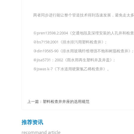
两者同步进行能让整个管道技术得到迅速发展，避免走太
①pren13598.2:2004《交通地段及深埋安装的人孔井
②bs7158:2001《排水排污用塑料检查井》;
③din19565-90《排水用玻璃纤维增强不饱和树脂检查
④jisa5731：2002《雨水用再生塑料井及井盖》;
⑤jswas k-7《下水道用硬聚氯乙稀检查井》。
上一篇：
塑料检查井井座的选用规范
推荐资讯
recommand article