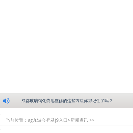
浅析绵阳玻璃钢化粪池的生产工艺
成都玻璃钢化粪池整修的这些方法你都记住了吗？
重庆玻璃钢化粪池的具备的这些优点你都知道吗？
当前位置：
ag九游会登录j9入口
>
新闻资讯
>>
如何选择质量较好的四川玻璃钢化粪池？记住这三点