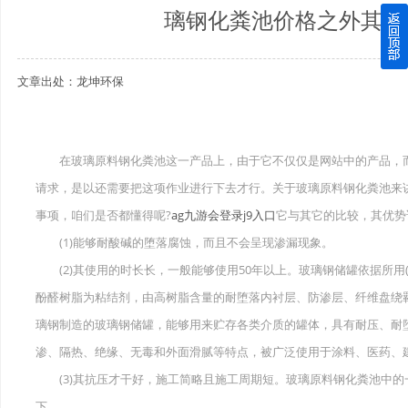
璃钢化粪池价格之外其还
四川玻璃钢化粪池逐渐取代传统玻璃钢化粪池的这几点原因
文章出处：龙坤环保
关于重庆玻璃钢化粪池的这些基础知识你都记住了吗？
四川玻璃钢化粪池选购时应该如何进行挑选？
在玻璃原料钢化粪池这一产品上，由于它不仅仅是网站中的产品，而
在安装绵阳玻璃钢化粪池时可能遇到这些难题
请求，是以还需要把这项作业进行下去才行。关于玻璃原料钢化粪池来
事项，咱们是否都懂得呢?
ag九游会登录j9入口
它与其它的比较，其优势
使用成都玻璃钢化粪池的七大好处你都记住了吗？
(1)能够耐酸碱的堕落腐蚀，而且不会呈现渗漏现象。
(2)其使用的时长长，一般能够使用50年以上。玻璃钢储罐依据所用
酚醛树脂为粘结剂，由高树脂含量的耐堕落内衬层、防渗层、纤维盘绕
璃钢制造的玻璃钢储罐，能够用来贮存各类介质的罐体，具有耐压、耐
渗、隔热、绝缘、无毒和外面滑腻等特点，被广泛使用于涂料、医药、
(3)其抗压才干好，施工简略且施工周期短。玻璃原料钢化粪池中的
下。