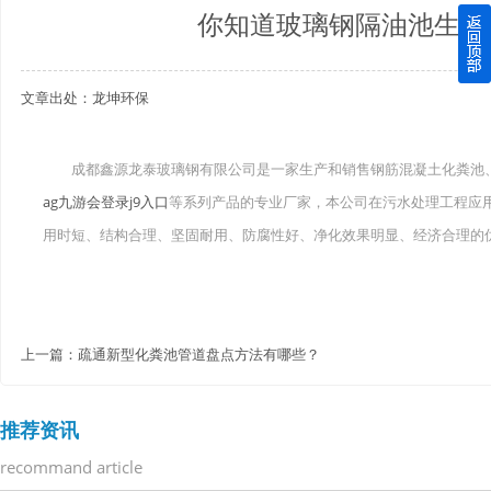
你知道玻璃钢隔油池生产
四川玻璃钢化粪池逐渐取代传统玻璃钢化粪池的这几点原因
文章出处：龙坤环保
关于重庆玻璃钢化粪池的这些基础知识你都记住了吗？
四川玻璃钢化粪池选购时应该如何进行挑选？
成都鑫源龙泰玻璃钢有限公司是一家生产和销售钢筋混凝土化粪池
ag九游会登录j9入口
等系列产品的专业厂家，本公司在污水处理工程应
在安装绵阳玻璃钢化粪池时可能遇到这些难题
用时短、结构合理、坚固耐用、防腐性好、净化效果明显、经济合理的
使用成都玻璃钢化粪池的七大好处你都记住了吗？
上一篇：
疏通新型化粪池管道盘点方法有哪些？
推荐资讯
recommand article