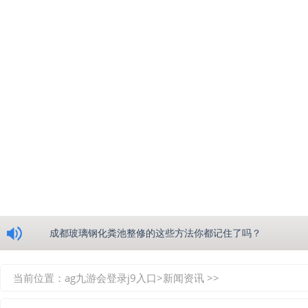
浅析绵阳玻璃钢化粪池的生产工艺
成都玻璃钢化粪池整修的这些方法你都记住了吗？
重庆玻璃钢化粪池的具备的这些优点你都知道吗？
当前位置：
ag九游会登录j9入口
>
新闻资讯
>>
如何选择质量较好的四川玻璃钢化粪池？记住这三点