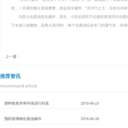
烷，一旦遇到微火源或摩擦，便会发生爆炸。“其冲力之大，目前任何材
为防止化粪池发生爆炸，首先，小区的居民不应随意将渣滓往化粪池
下水道口放鞭炮，远离火源;同时，每个化粪池应设专门的通气管，并保
上一篇：
推荐资讯
recommand article
塑料检查井将环保进行到底
2016-06-23
预防玻璃钢化粪池爆炸
2016-06-28