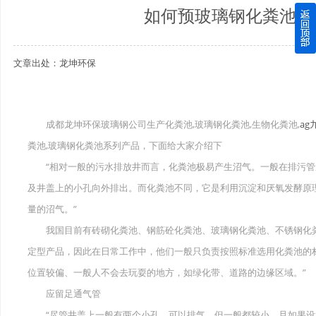
如何预玻璃钢化粪池发
四川玻璃钢化粪池逐渐取代传统玻璃钢化粪池的这几点原因
文章出处：龙坤环保
关于重庆玻璃钢化粪池的这些基础知识你都记住了吗？
四川玻璃钢化粪池选购时应该如何进行挑选？
成都龙坤环保玻璃钢公司生产化粪池,玻璃钢化粪池,生物化粪池,
ag
在安装绵阳玻璃钢化粪池时可能遇到这些难题
粪池,玻璃钢化粪池系列产品，下面给大家介绍下
“相对一般的污水排放井而言，化粪池极易产生沼气。一般在排污管
使用成都玻璃钢化粪池的七大好处你都记住了吗？
及井盖上的小孔向外排出。而化粪池不同，它是利用沉淀和厌氧发酵原
量的沼气。”
我国目前有砖砌化粪池、钢筋砼化粪池、玻璃钢化粪池、不锈钢化粪
定型产品，因此在日常工作中，他们一般只负责按照标准选用化粪池的
位置较偏、一般人不会去玩耍的地方，如绿化带、道路的边缘区域。”
应留足通气管
“尽管井盖上一般有两个小孔，可以排气，但一般都较小，且如果设置