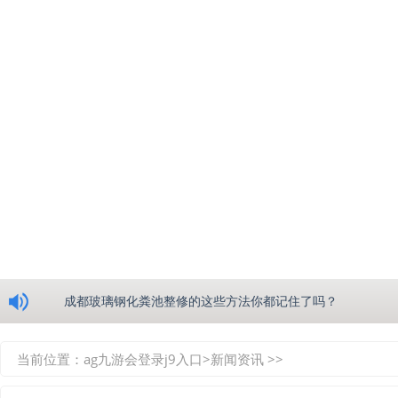
浅析绵阳玻璃钢化粪池的生产工艺
成都玻璃钢化粪池整修的这些方法你都记住了吗？
重庆玻璃钢化粪池的具备的这些优点你都知道吗？
当前位置：
ag九游会登录j9入口
>
新闻资讯
>>
如何选择质量较好的四川玻璃钢化粪池？记住这三点