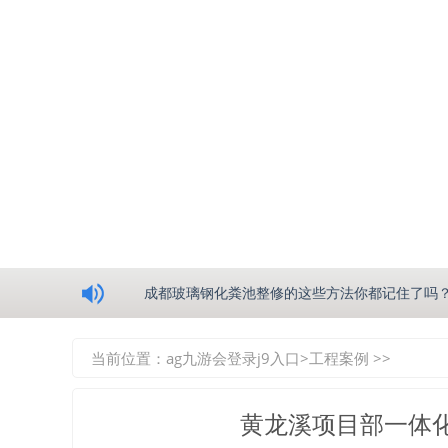
浅析绵阳玻璃钢化粪池的生产工艺
成都玻璃钢化粪池整修的这些方法你都记住了吗
重庆玻璃钢化粪池的具备的这些优点你都知道吗
当前位置：
ag九游会登录j9入口
>
工程案例
>>
如何选择质量较好的四川玻璃钢化粪池？记住这
黄龙溪项目部一体
四川玻璃钢化粪池逐渐取代传统玻璃钢化粪池的